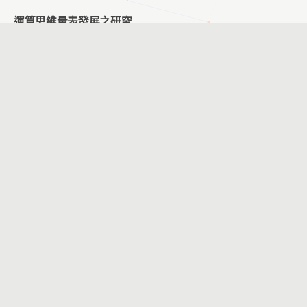
運算思維量表發展之研究
陳彥君、劉遠楨
擴增實境英語學習系統應用於國小六年級英語學習之研究
林怡萱、劉遠楨
智能籃球運用於罰球入球角度之分析研究-以大專男子籃球
隊為例
黃昭銘、劉孟竹、鄭文玄、賴胤瑋
臺灣文化創意產業園區導覽系統設計關鍵因素探究
黃香菱、王曉璿
創新教學統整課程分享-以國小自然科「燈泡亮了」單元為
例
黃昭銘、張至文、汪光懿、鄭文玄
A Comparison of Teachers’ Perceptions of Inclusive
Education for Students with Special Needs in