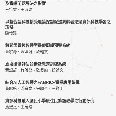
及資訊問題解決之影響
王怡雯、王淑玲
以整合型科技接受理論探討促進高齡者透過資訊科技學習之
策略
陳怡臻
髖關節置換智慧型醫療照護預警系統
章家源、溫婕淋、段翰文
虛擬復健評估診斷暨教育訓練系統
黃煜舒、許雅茹、歐晏如、段翰文
結合AI人工智慧之FABRIC+資訊應用架構
黃昭銘、游育豪、宋順亨、石賢明
資訊科技融入國民小學原住民族語教學之行動研究
馬聖杰、王曉璿