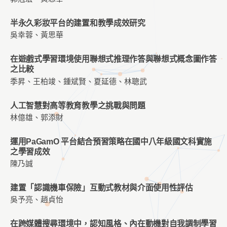
半永久彩妝平台的建置和教學成效研究
吳幸蓉、黃思華
在遊戲式學習環境使用聯想式推理作答與聯想式概念圖作答
之比較
季昇、王柏竣、鍾斌賢、夏延德、林聰武
人工智慧對高等教育教學之挑戰與問題
林億雄、郭添財
運用PaGamO 平台結合預習策略在國中八年級國文科實施
之學習成效
陳乃誠
建置「認識機車保險」互動式教材與介面使用性評估
吳予亮、趙貞怡
在跨媒體搜尋環境中，認知風格、內在動機對自我調制學習