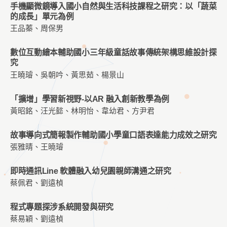
手機顯微鏡導入國小自然與生活科技課程之研究：以「蔬菜
的成長」單元為例
王品蓁、周保男
數位互動繪本輔助國小三年級童話故事傳統架構思維設計探
究
王曉璿、吳朝吟、黃思茹、楊景山
「擴增」學習新視野-以AR 融入創新教學為例
黃昭銘、汪光懿、林明怡、韋幼君、方尹君
故事導向式簡報製作輔助國小學童口語表達能力成效之研究
張雅晴、王曉璿
即時通訊Line 軟體融入幼兒園親師溝通之研究
蔡佩君、劉遠楨
程式專題探涉系統開發與研究
蔡易穎、劉遠楨