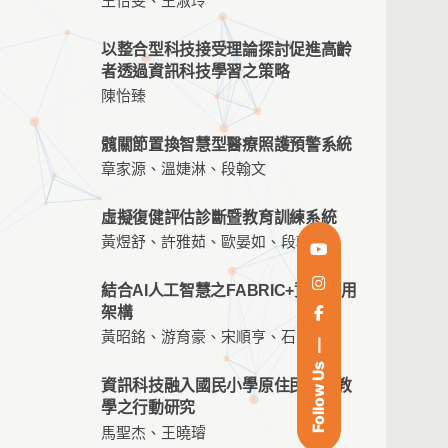
王怡雯、王淑玲
以整合型科技接受理論探討促進高齡
者透過資訊科技學習之策略
陳怡臻
髖關節置換智慧型醫療照護預警系統
章家源、溫婕淋、段翰文
虛擬復健評估診斷暨教育訓練系統
黃煜舒、許雅茹、歐晏如、段翰文
結合AI人工智慧之FABRIC+資訊應用
架構
黃昭銘、游育豪、宋順亨、石賢明
Follow Us
資訊科技融入國民小學原住民族語教
學之行動研究
馬聖杰、王曉璿