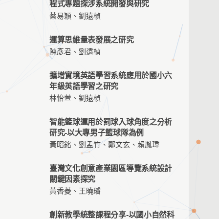
程式專題探涉系統開發與研究
蔡易穎、劉遠楨
運算思維量表發展之研究
陳彥君、劉遠楨
擴增實境英語學習系統應用於國小六
年級英語學習之研究
林怡萱、劉遠楨
智能籃球運用於罰球入球角度之分析
研究-以大專男子籃球隊為例
黃昭銘、劉孟竹、鄭文玄、賴胤瑋
臺灣文化創意產業園區導覽系統設計
關鍵因素探究
黃香菱、王曉璿
創新教學統整課程分享-以國小自然科