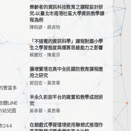
樂齡者的資訊科技教育之課程設計研
究-以臺北市南港社區大學資訊教學課
程為例
陳柏諺、趙貞怡
「不插電的資訊科學」課程對國小學
生之學習態度與運算思維能力之影響
蔡雯欣、陳素芬
擴增實境在高中全民國防教育課程應
用之研究
郭冠宏、黃思華
的豐富多
半永久彩妝平台的建置和教學成效研
體LINE
究
市幼兒園
吳幸蓉、黃思華
在遊戲式學習環境使用聯想式推理作
244