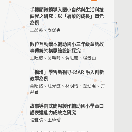
手機顯微鏡導入國小自然與生活科技
課程之研究：以「蔬菜的成長」單元
為例
王品蓁、周保男
數位互動繪本輔助國小三年級童話故
事傳統架構思維設計探究
王曉璿、吳朝吟、黃思茹、楊景山
「擴增」學習新視野-以AR 融入創新
教學為例
黃昭銘、汪光懿、林明怡、韋幼君、方
尹君
故事導向式簡報製作輔助國小學童口
語表達能力成效之研究
張雅晴、王曉璿