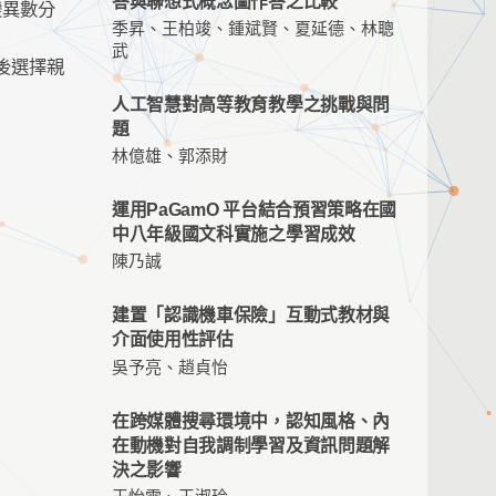
答與聯想式概念圖作答之比較
變異數分
季昇、王柏竣、鍾斌賢、夏延德、林聰
武
後選擇親
人工智慧對高等教育教學之挑戰與問
題
林億雄、郭添財
運用PaGamO 平台結合預習策略在國
中八年級國文科實施之學習成效
陳乃誠
建置「認識機車保險」互動式教材與
介面使用性評估
吳予亮、趙貞怡
在跨媒體搜尋環境中，認知風格、內
在動機對自我調制學習及資訊問題解
決之影響