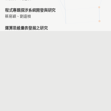
程式專題探涉系統開發與研究
蔡易穎、劉遠楨
運算思維量表發展之研究
陳彥君、劉遠楨
擴增實境英語學習系統應用於國小六年級英語學習之研究
林怡萱、劉遠楨
智能籃球運用於罰球入球角度之分析研究-以大專男子籃球
隊為例
黃昭銘、劉孟竹、鄭文玄、賴胤瑋
臺灣文化創意產業園區導覽系統設計關鍵因素探究
黃香菱、王曉璿
創新教學統整課程分享-以國小自然科「燈泡亮了」單元為
例