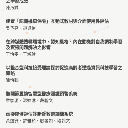
之學習成效
陳乃誠
建置「認識機車保險」互動式教材與介面使用性評估
吳予亮、趙貞怡
在跨媒體搜尋環境中，認知風格、內在動機對自我調制學習
及資訊問題解決之影響
王怡雯、王淑玲
以整合型科技接受理論探討促進高齡者透過資訊科技學習之
策略
陳怡臻
髖關節置換智慧型醫療照護預警系統
章家源、溫婕淋、段翰文
虛擬復健評估診斷暨教育訓練系統
黃煜舒、許雅茹、歐晏如、段翰文