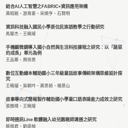
結合AI人工智慧之FABRIC+資訊應用架構
黃昭銘、游育豪、宋順亨、石賢明
資訊科技融入國民小學原住民族語教學之行動研究
馬聖杰、王曉璿
手機顯微鏡導入國小自然與生活科技課程之研究：以「蔬菜
的成長」單元為例
王品蓁、周保男
數位互動繪本輔助國小三年級童話故事傳統架構思維設計探
究
王曉璿、吳朝吟、黃思茹、楊景山
故事導向式簡報製作輔助國小學童口語表達能力成效之研究
張雅晴、王曉璿
即時通訊Line 軟體融入幼兒園親師溝通之研究
蔡佩君、劉遠楨