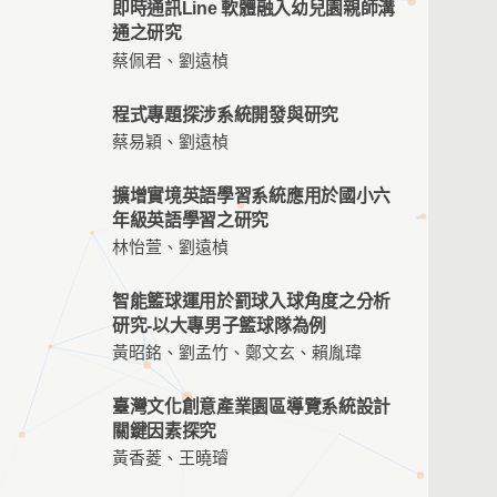
即時通訊Line 軟體融入幼兒園親師溝
通之研究
蔡佩君、劉遠楨
程式專題探涉系統開發與研究
蔡易穎、劉遠楨
擴增實境英語學習系統應用於國小六
年級英語學習之研究
林怡萱、劉遠楨
智能籃球運用於罰球入球角度之分析
研究-以大專男子籃球隊為例
黃昭銘、劉孟竹、鄭文玄、賴胤瑋
臺灣文化創意產業園區導覽系統設計
關鍵因素探究
黃香菱、王曉璿