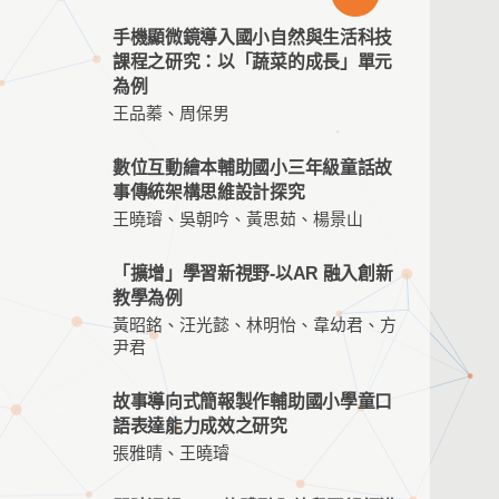
手機顯微鏡導入國小自然與生活科技
課程之研究：以「蔬菜的成長」單元
為例
王品蓁、周保男
數位互動繪本輔助國小三年級童話故
事傳統架構思維設計探究
王曉璿、吳朝吟、黃思茹、楊景山
「擴增」學習新視野-以AR 融入創新
教學為例
黃昭銘、汪光懿、林明怡、韋幼君、方
尹君
故事導向式簡報製作輔助國小學童口
語表達能力成效之研究
張雅晴、王曉璿