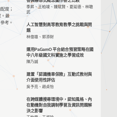
答與聯想式概念圖作答之比較
季昇、王柏竣、鍾斌賢、夏延德、林聰
適配度；
武
度。最
者參考。
人工智慧對高等教育教學之挑戰與問
題
林億雄、郭添財
運用PaGamO 平台結合預習策略在國
中八年級國文科實施之學習成效
陳乃誠
建置「認識機車保險」互動式教材與
介面使用性評估
吳予亮、趙貞怡
在跨媒體搜尋環境中，認知風格、內
在動機對自我調制學習及資訊問題解
決之影響