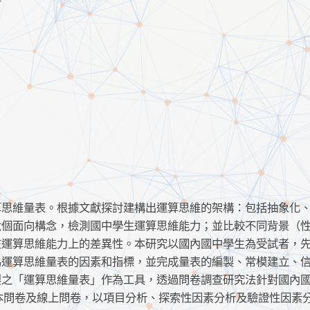
算思維量表。根據文獻探討建構出運算思維的架構：包括抽象化
六個面向構念，檢測國中學生運算思維能力；並比較不同背景（
運算思維能力上的差異性。本研究以國內國中學生為受試者，先對
為運算思維量表的因素和指標，並完成量表的編製、常模建立、
製之「運算思維量表」作為工具，透過問卷調查研究法針對國內
紙本問卷及線上問卷，以項目分析、探索性因素分析及驗證性因素