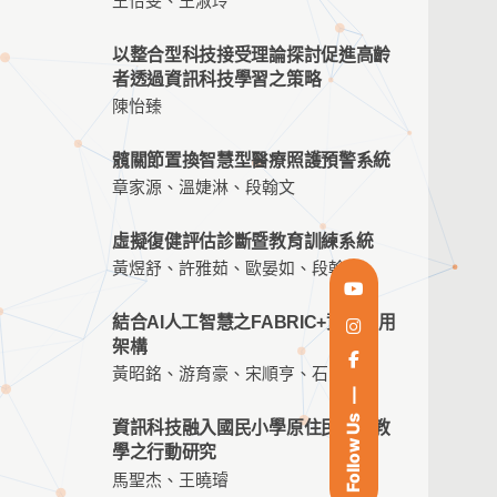
王怡雯、王淑玲
以整合型科技接受理論探討促進高齡
者透過資訊科技學習之策略
陳怡臻
髖關節置換智慧型醫療照護預警系統
章家源、溫婕淋、段翰文
虛擬復健評估診斷暨教育訓練系統
黃煜舒、許雅茹、歐晏如、段翰文
結合AI人工智慧之FABRIC+資訊應用
架構
黃昭銘、游育豪、宋順亨、石賢明
Follow Us
資訊科技融入國民小學原住民族語教
學之行動研究
馬聖杰、王曉璿