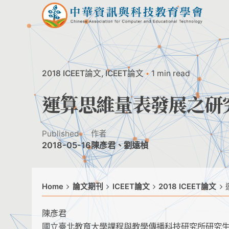
Skip
to
content
2018 ICEET論文
ICEET論文
1 min read
運算思維量表發展之研
Published
作者
2018-05-16
陳彥君、劉遠楨
Home
論文期刊
ICEET論文
2018 ICEET論文
陳彥君
國立臺北教育大學課程與教學傳播科技研究所研究