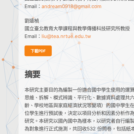
Email：
andream0918@gmail.com
劉遠楨
國立臺北教育大學課程與教學傳播科技研究所教授
Email：
liu@tea.nrtue.edu.tw
下載PDF
摘要
本研究主要目的為編製一份適合國中學生使用的運
思維、拆解、模式辨識、平行化、數據資料處理共
齡、學校地區與家庭經濟狀況等變項）的國中學生在
位學生進行預試後，決定以項目分析和因素分析作
研究。本研究以國內國中為樣本，以研究者自行編
為對象進行正式施測，共回收532 份問卷，包括