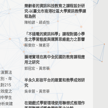
樂齡者的資訊科技教育之課程設計研
究-以臺北市南港社區大學資訊教學課
程為例
陳柏諺、趙貞怡
「不插電的資訊科學」課程對國小學
生之學習態度與運算思維能力之影響
蔡雯欣、陳素芬
擴增實境在高中全民國防教育課程應
用之研究
郭冠宏、黃思華
、演算法
性別、年
半永久彩妝平台的建置和教學成效研
215
究
信效度之
吳幸蓉、黃思華
國中學生
在遊戲式學習環境使用聯想式推理作
分析來建