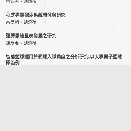
蔡佩君、劉遠楨
程式專題探涉系統開發與研究
蔡易穎、劉遠楨
運算思維量表發展之研究
陳彥君、劉遠楨
智能籃球運用於罰球入球角度之分析研究-以大專男子籃球
隊為例
黃昭銘、劉孟竹、鄭文玄、賴胤瑋
臺灣文化創意產業園區導覽系統設計關鍵因素探究
黃香菱、王曉璿
創新教學統整課程分享-以國小自然科「燈泡亮了」單元為
例
黃昭銘、張至文、汪光懿、鄭文玄
擴增實境技術對學生英語學習動機之影響-以學生學習風格