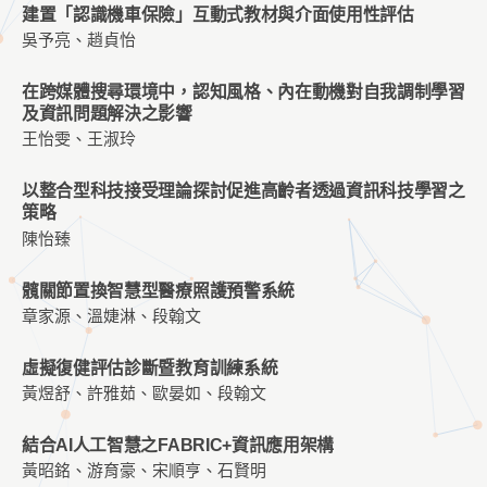
建置「認識機車保險」互動式教材與介面使用性評估
吳予亮、趙貞怡
在跨媒體搜尋環境中，認知風格、內在動機對自我調制學習
及資訊問題解決之影響
王怡雯、王淑玲
以整合型科技接受理論探討促進高齡者透過資訊科技學習之
策略
陳怡臻
髖關節置換智慧型醫療照護預警系統
章家源、溫婕淋、段翰文
虛擬復健評估診斷暨教育訓練系統
黃煜舒、許雅茹、歐晏如、段翰文
結合AI人工智慧之FABRIC+資訊應用架構
黃昭銘、游育豪、宋順亨、石賢明