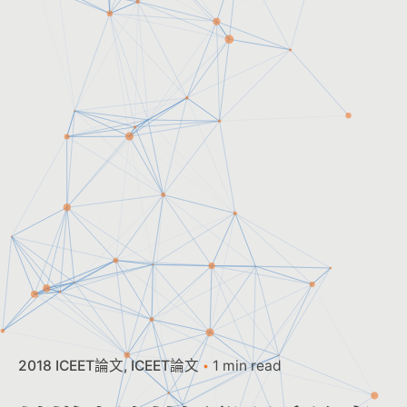
2018 ICEET論文
ICEET論文
1 min read