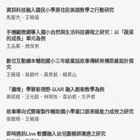
資訊科技融入國民小學原住民族語教學之行動研究
馬聖杰、王曉璿
手機顯微鏡導入國小自然與生活科技課程之研究：以「蔬菜
的成長」單元為例
王品蓁、周保男
數位互動繪本輔助國小三年級童話故事傳統架構思維設計探
究
王曉璿、吳朝吟、黃思茹、楊景山
「擴增」學習新視野-以AR 融入創新教學為例
黃昭銘、汪光懿、林明怡、韋幼君、方尹君
故事導向式簡報製作輔助國小學童口語表達能力成效之研究
張雅晴、王曉璿
即時通訊Line 軟體融入幼兒園親師溝通之研究