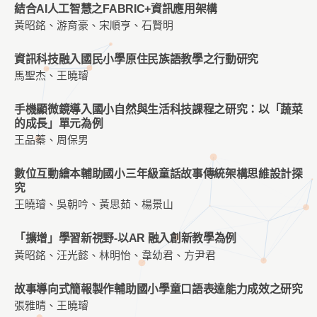
結合AI人工智慧之FABRIC+資訊應用架構
黃昭銘、游育豪、宋順亨、石賢明
資訊科技融入國民小學原住民族語教學之行動研究
馬聖杰、王曉璿
手機顯微鏡導入國小自然與生活科技課程之研究：以「蔬菜
的成長」單元為例
王品蓁、周保男
數位互動繪本輔助國小三年級童話故事傳統架構思維設計探
究
王曉璿、吳朝吟、黃思茹、楊景山
「擴增」學習新視野-以AR 融入創新教學為例
黃昭銘、汪光懿、林明怡、韋幼君、方尹君
故事導向式簡報製作輔助國小學童口語表達能力成效之研究
張雅晴、王曉璿