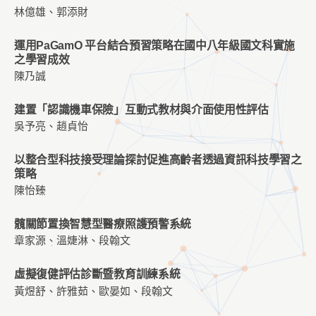
林億雄、郭添財
運用PaGamO 平台結合預習策略在國中八年級國文科實施
之學習成效
陳乃誠
建置「認識機車保險」互動式教材與介面使用性評估
吳予亮、趙貞怡
以整合型科技接受理論探討促進高齡者透過資訊科技學習之
策略
陳怡臻
髖關節置換智慧型醫療照護預警系統
章家源、溫婕淋、段翰文
虛擬復健評估診斷暨教育訓練系統
黃煜舒、許雅茹、歐晏如、段翰文