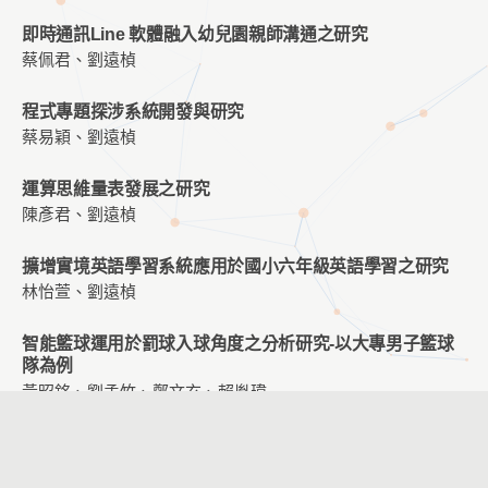
即時通訊Line 軟體融入幼兒園親師溝通之研究
蔡佩君、劉遠楨
程式專題探涉系統開發與研究
蔡易穎、劉遠楨
運算思維量表發展之研究
陳彥君、劉遠楨
擴增實境英語學習系統應用於國小六年級英語學習之研究
林怡萱、劉遠楨
智能籃球運用於罰球入球角度之分析研究-以大專男子籃球
隊為例
黃昭銘、劉孟竹、鄭文玄、賴胤瑋
臺灣文化創意產業園區導覽系統設計關鍵因素探究
黃香菱、王曉璿