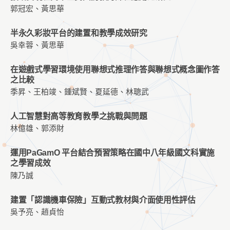
郭冠宏、黃思華
半永久彩妝平台的建置和教學成效研究
吳幸蓉、黃思華
在遊戲式學習環境使用聯想式推理作答與聯想式概念圖作答
之比較
季昇、王柏竣、鍾斌賢、夏延德、林聰武
人工智慧對高等教育教學之挑戰與問題
林億雄、郭添財
運用PaGamO 平台結合預習策略在國中八年級國文科實施
之學習成效
陳乃誠
建置「認識機車保險」互動式教材與介面使用性評估
吳予亮、趙貞怡