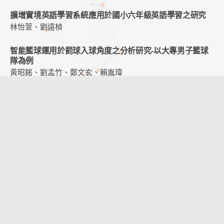
擴增實境英語學習系統應用於國小六年級英語學習之研究
林怡萱、劉遠楨
智能籃球運用於罰球入球角度之分析研究-以大專男子籃球
隊為例
黃昭銘、劉孟竹、鄭文玄、賴胤瑋
臺灣文化創意產業園區導覽系統設計關鍵因素探究
黃香菱、王曉璿
創新教學統整課程分享-以國小自然科「燈泡亮了」單元為
例
黃昭銘、張至文、汪光懿、鄭文玄
擴增實境技術對學生英語學習動機之影響-以學生學習風格
為調節變數
張瓅庭、賴榮裕
A Comparison of Teachers’ Perceptions of Inclusive