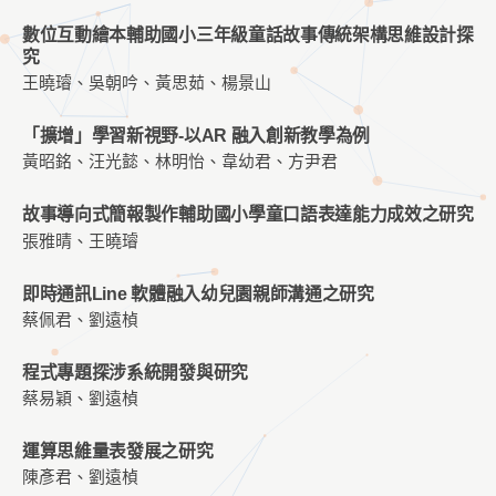
數位互動繪本輔助國小三年級童話故事傳統架構思維設計探
究
王曉璿、吳朝吟、黃思茹、楊景山
「擴增」學習新視野-以AR 融入創新教學為例
黃昭銘、汪光懿、林明怡、韋幼君、方尹君
故事導向式簡報製作輔助國小學童口語表達能力成效之研究
張雅晴、王曉璿
即時通訊Line 軟體融入幼兒園親師溝通之研究
蔡佩君、劉遠楨
程式專題探涉系統開發與研究
蔡易穎、劉遠楨
運算思維量表發展之研究
陳彥君、劉遠楨