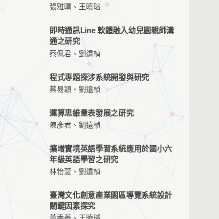
張雅晴、王曉璿
即時通訊Line 軟體融入幼兒園親師溝
通之研究
蔡佩君、劉遠楨
程式專題探涉系統開發與研究
蔡易穎、劉遠楨
運算思維量表發展之研究
陳彥君、劉遠楨
擴增實境英語學習系統應用於國小六
年級英語學習之研究
林怡萱、劉遠楨
臺灣文化創意產業園區導覽系統設計
關鍵因素探究
黃香菱、王曉璿