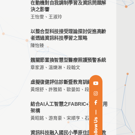
在動機對自我調制學習及資訊問題解
決之影響
王怡雯、王淑玲
以整合型科技接受理論探討促進高齡
者透過資訊科技學習之策略
陳怡臻
髖關節置換智慧型醫療照護預警系統
章家源、溫婕淋、段翰文
虛擬復健評估診斷暨教育訓練系統
黃煜舒、許雅茹、歐晏如、段翰文
結合AI人工智慧之FABRIC+資訊應用
架構
黃昭銘、游育豪、宋順亨、石賢明
Follow Us
資訊科技融入國民小學原住民族語教