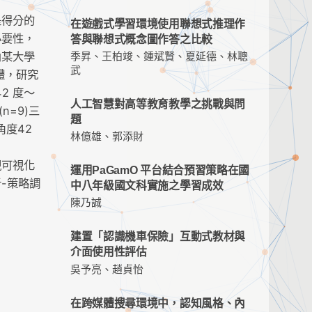
是得分的
在遊戲式學習環境使用聯想式推理作
必要性，
答與聯想式概念圖作答之比較
內某大學
季昇、王柏竣、鍾斌賢、夏延德、林聰
武
體，研究
2 度～
人工智慧對高等教育教學之挑戰與問
n=9)三
題
角度42
林億雄、郭添財
現可視化
運用PaGamO 平台結合預習策略在國
-策略調
中八年級國文科實施之學習成效
陳乃誠
建置「認識機車保險」互動式教材與
介面使用性評估
吳予亮、趙貞怡
在跨媒體搜尋環境中，認知風格、內