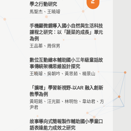
學之行動研究
馬聖杰、王曉璿
手機顯微鏡導入國小自然與生活科技
課程之研究：以「蔬菜的成長」單元
為例
王品蓁、周保男
數位互動繪本輔助國小三年級童話故
事傳統架構思維設計探究
王曉璿、吳朝吟、黃思茹、楊景山
「擴增」學習新視野-以AR 融入創新
教學為例
黃昭銘、汪光懿、林明怡、韋幼君、方
尹君
故事導向式簡報製作輔助國小學童口
語表達能力成效之研究