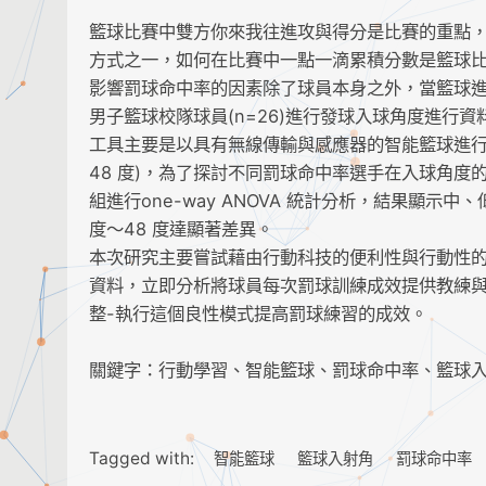
籃球比賽中雙方你來我往進攻與得分是比賽的重點
方式之一，如何在比賽中一點一滴累積分數是籃球
影響罰球命中率的因素除了球員本身之外，當籃球
男子籃球校隊球員(n=26)進行發球入球角度進行
工具主要是以具有無線傳輸與感應器的智能籃球進行
48 度)，為了探討不同罰球命中率選手在入球角度的表
組進行one-way ANOVA 統計分析，結果顯示
度～48 度達顯著差異。
本次研究主要嘗試藉由行動科技的便利性與行動性
資料，立即分析將球員每次罰球訓練成效提供教練與
整-執行這個良性模式提高罰球練習的成效。
關鍵字：行動學習、智能籃球、罰球命中率、籃球
Tagged with:
智能籃球
籃球入射角
罰球命中率