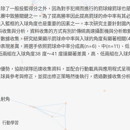
，除了一般投籃得分之外，因為對手犯規而進行的罰球線罰球也
比賽中致勝關鍵之一。為了提高勝率因此提高罰球的命中率有其
進入籃框的入球角度也是重要的因素之一。本次研究主要針對國
資料收集與分析，資料收集的方式有別於傳統高速攝影機與分析軟
數據收集。研究結果顯示罰球命中率與入球的角度有顯著相關(4
現差異，將選手依照罰球命中率分成高(n=6)、中(n=11)、低(
中、低兩組在入球角度38 度～41 度達顯著差異，高、低兩組在入球
的優勢，協助球隊迅速收集資料，並配合行動載具與應用程式呈
球員參考與修正，並提出修正策略然後執行，透過數據收集分析
入射角
行動學習