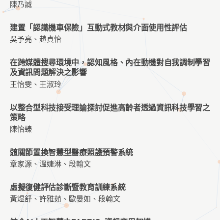
陳乃誠
建置「認識機車保險」互動式教材與介面使用性評估
吳予亮、趙貞怡
在跨媒體搜尋環境中，認知風格、內在動機對自我調制學習
及資訊問題解決之影響
王怡雯、王淑玲
以整合型科技接受理論探討促進高齡者透過資訊科技學習之
策略
陳怡臻
髖關節置換智慧型醫療照護預警系統
章家源、溫婕淋、段翰文
虛擬復健評估診斷暨教育訓練系統
黃煜舒、許雅茹、歐晏如、段翰文