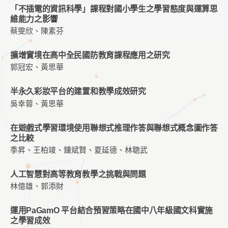
「不插電的資訊科學」課程對國小學生之學習態度與運算思
維能力之影響
蔡雯欣、陳素芬
擴增實境在高中全民國防教育課程應用之研究
郭冠宏、黃思華
半永久彩妝平台的建置和教學成效研究
吳幸蓉、黃思華
在遊戲式學習環境使用聯想式推理作答與聯想式概念圖作答
之比較
季昇、王柏竣、鍾斌賢、夏延德、林聰武
人工智慧對高等教育教學之挑戰與問題
林億雄、郭添財
運用PaGamO 平台結合預習策略在國中八年級國文科實施
之學習成效