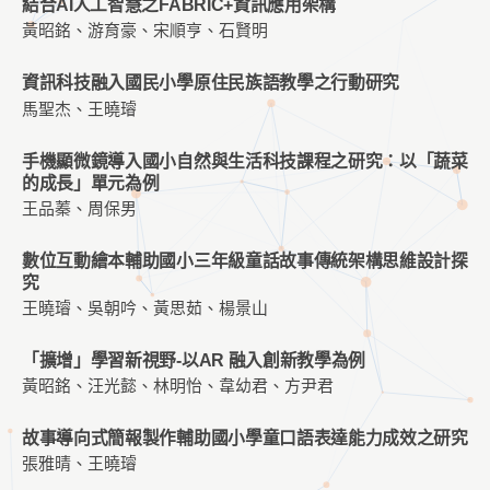
結合AI人工智慧之FABRIC+資訊應用架構
黃昭銘、游育豪、宋順亨、石賢明
資訊科技融入國民小學原住民族語教學之行動研究
馬聖杰、王曉璿
手機顯微鏡導入國小自然與生活科技課程之研究：以「蔬菜
的成長」單元為例
王品蓁、周保男
數位互動繪本輔助國小三年級童話故事傳統架構思維設計探
究
王曉璿、吳朝吟、黃思茹、楊景山
「擴增」學習新視野-以AR 融入創新教學為例
黃昭銘、汪光懿、林明怡、韋幼君、方尹君
故事導向式簡報製作輔助國小學童口語表達能力成效之研究
張雅晴、王曉璿