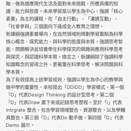
軸，做為適應現代生活及面對未來挑戰，所應具備的知
識、能力與態度。未來學習是以學生為中心，強調「核心
素養」為主的課程，在「自主行動」、「溝通互動」、
「社會參與」三個面向下達成全人教育之理想。
新課綱強調素養導向，在自然領域則規劃學習重點為科學
核心概念、探究能力、與科學的態度與本質，強調思考智
能、問題解決並培養學生科學探究的興趣與應用科學思考
與探究，與認識科學本質。換言之，新課綱除了強調科學
知識概念的習得之外，更著重在科學思考、解決問題與科
學本質。
為了有效提高上述學習成效，強調以學生為中心的教學與
做中學的重要性，本校提出「DDiDD」學習模式，第一個
「D」代表Design Thinking 的設計型思考。第二個
「D」代表Draw 畫下來或記錄思考歷程。至於「i」代表
intrgrate 整合，包含學習領域整合、資源整合，以及學輔
具整合。第三個「D」代表Do 動手做，第四個「D」代表
Demo 展示。