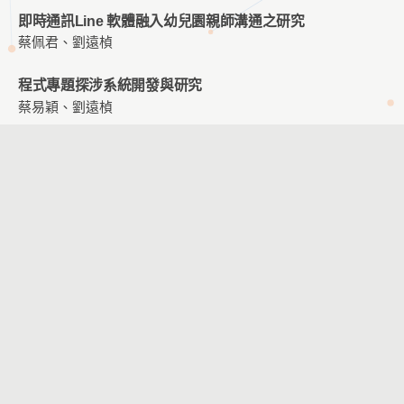
即時通訊Line 軟體融入幼兒園親師溝通之研究
蔡佩君、劉遠楨
程式專題探涉系統開發與研究
蔡易穎、劉遠楨
運算思維量表發展之研究
陳彥君、劉遠楨
擴增實境英語學習系統應用於國小六年級英語學習之研究
林怡萱、劉遠楨
智能籃球運用於罰球入球角度之分析研究-以大專男子籃球
隊為例
黃昭銘、劉孟竹、鄭文玄、賴胤瑋
臺灣文化創意產業園區導覽系統設計關鍵因素探究
黃香菱、王曉璿