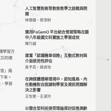
人工智慧對高等教育教學之挑戰與問
題
林億雄、郭添財
運用PaGamO 平台結合預習策略在國
中八年級國文科實施之學習成效
陳乃誠
這種學習方
建置「認識機車保險」互動式教材與
遺忘的速
介面使用性評估
吳予亮、趙貞怡
作答」兩
留下來。
在跨媒體搜尋環境中，認知風格、內
就、學習
在動機對自我調制學習及資訊問題解
決之影響
王怡雯、王淑玲
以整合型科技接受理論探討促進高齡