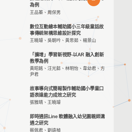
為例
王品蓁、周保男
數位互動繪本輔助國小三年級童話故
事傳統架構思維設計探究
王曉璿、吳朝吟、黃思茹、楊景山
「擴增」學習新視野-以AR 融入創新
教學為例
黃昭銘、汪光懿、林明怡、韋幼君、方
尹君
故事導向式簡報製作輔助國小學童口
語表達能力成效之研究
張雅晴、王曉璿
即時通訊Line 軟體融入幼兒園親師溝
通之研究
蔡佩君、劉遠楨