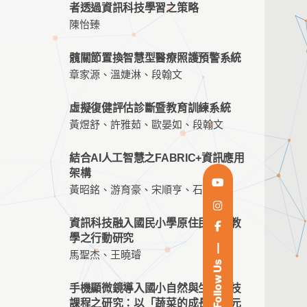
者透過資訊科技學習之策略
陳怡臻
髖關節置換智慧型醫療照護預警系統
章家源、溫婕淋、段翰文
虛擬復健評估診斷暨教育訓練系統
黃煜舒、許雅茹、歐晏如、段翰文
結合AI人工智慧之FABRIC+資訊應用
架構
黃昭銘、游育豪、宋順亨、石賢明
資訊科技融入國民小學原住民族語教
學之行動研究
馬聖杰、王曉璿
Follow Us
手機顯微鏡導入國小自然與生活科技
課程之研究：以「蔬菜的成長」單元