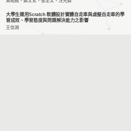
黃昭銘、鄭文玄、張至文、汪光懿
大學生運用Scratch 軟體設計實體自走車與虛擬自走車的學
習成效、學習態度與問題解決能力之影響
王信淵
｢新竹城牆｣― 一個關注國小學童在利用現代資訊與溝通技
術解決問題時之個別學習成效的課程
呂菁菁、康嘉峻、江欣怡、李慶忠、蔡琇琪、吳怡芳
直播互動平台連結科教館與學校的混合場域學習探究
鄭淑文、王薏婷、蔡佳穎
運用英語單字語音辨識系統降低英文聽力學習之認知負荷
葉芯妤、張智凱
運用擴增實境於英語教學之學習成效研究－以國小五年級學
生為例
謝虹珊、劉遠楨