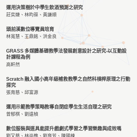
運用決策樹於中學生飲酒預測之研究
莊奕婕、林昀葆、黃謙順
頭前溪數位導覽員培育
林寬慧、王鼎銘、洪金良
GRASS 多媒體基礎教學法發展創意設計之研究-以互動設
計課程為例
高軒然
Scratch 融入國小高年級補救教學之自然科槓桿原理之行動
探究
張育慈、邱富源
運用示範教學策略教導自閉症學生生活自理之研究
曾郁棋、劉遠楨
數位服裝與道具能提升戲劇式學習之學習樂趣與成效嗎
劉又慈、林尚樵、劉育芳、陳國棟