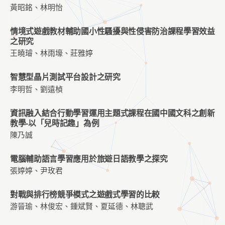
黃昭銘、林明怡
情境式遊戲教材輔助國小性騷擾與性侵害防治課程學習效益
之研究
王曉璿、林雨壕、莊雅婷
智慧型晶片測試平台設計之研究
李明哲、劉遠楨
資訊融入結合行動學習運用主題式課程在國中國文科之創新
教學-以「兒時記趣」為例
陳乃誠
電腦輔助語言學習應用於旅遊日語教學之探究
張婷婷、尹玫君
對戰與排行榜競爭模式之遊戲式學習的比較
游晉瑜、林俊宏、鍾斌賢、夏延德、林聰武