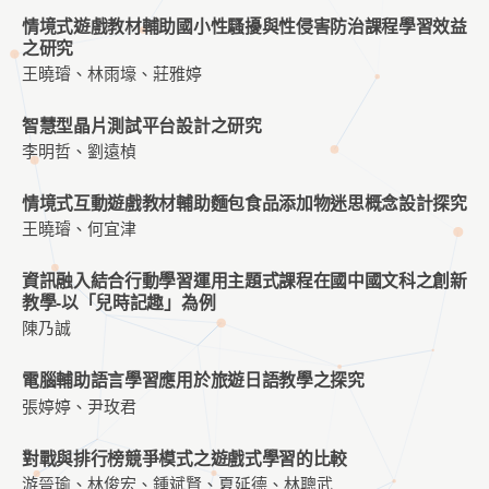
情境式遊戲教材輔助國小性騷擾與性侵害防治課程學習效益
之研究
王曉璿、林雨壕、莊雅婷
智慧型晶片測試平台設計之研究
李明哲、劉遠楨
情境式互動遊戲教材輔助麵包食品添加物迷思概念設計探究
王曉璿、何宜津
資訊融入結合行動學習運用主題式課程在國中國文科之創新
教學-以「兒時記趣」為例
陳乃誠
電腦輔助語言學習應用於旅遊日語教學之探究
張婷婷、尹玫君
對戰與排行榜競爭模式之遊戲式學習的比較
游晉瑜、林俊宏、鍾斌賢、夏延德、林聰武