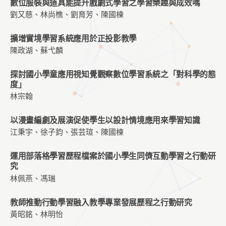
數位服裝與道具能提升戲劇式學習之學習樂趣與成效嗎
劉又慈、林尚樵、劉育芳、陳國棟
擴增實境學習系統應用於正投影教學
陳政湖、蘇弋麟
探討國小學童應用視知覺觀察數位學習系統之「對科學的態
度」
林宗翰
以漫畫編劇及展演促使學生以設計情境應用來學習知識
江秉宇、徐子鈞、張芸瑄、陳國棟
運用部落格學習歷程檔案於國小學生同儕互動學習之行動研
究
林佩燕、馮瑞
教師推動行動學習融入教學專業發展歷程之行動研究
黃昭銘、林明怡