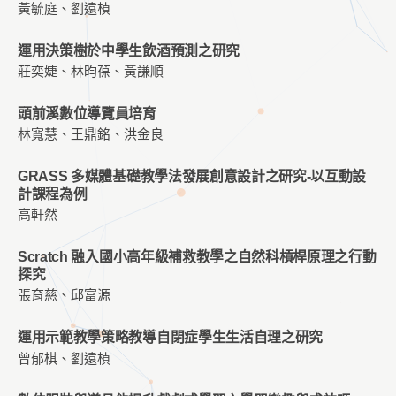
黃毓庭、劉遠楨
運用決策樹於中學生飲酒預測之研究
莊奕婕、林昀葆、黃謙順
頭前溪數位導覽員培育
林寬慧、王鼎銘、洪金良
GRASS 多媒體基礎教學法發展創意設計之研究-以互動設
計課程為例
高軒然
Scratch 融入國小高年級補救教學之自然科槓桿原理之行動
探究
張育慈、邱富源
運用示範教學策略教導自閉症學生生活自理之研究
曾郁棋、劉遠楨