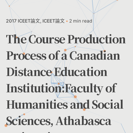
2017 ICEET論文
ICEET論文
2 min read
The Course Production
Process of a Canadian
Distance Education
Institution:Faculty of
Humanities and Social
Sciences, Athabasca