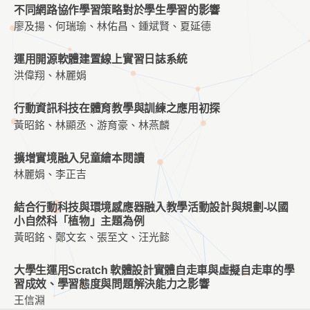
不同網路協作學習策略對於學生學習的影響
廖及揚、何瑞瑜、林佑昌、鍾斌賢、夏延德
運用開源軟體建置線上實習日誌系統
洪偉翔、林麗娟
行動資訊科技在體育教學與訓練之應用初探
黃昭銘、林顯丞、游育豪、林燕麟
擴增實境融入兒童繪本閱讀
林麗娟、李正吉
結合行動科技與環境感應器融入教學活動設計與規劃-以國
小自然科「植物」主題為例
黃昭銘、鄭文玄、張至文、汪光懿
大學生運用Scratch 軟體設計實體自走車與虛擬自走車的學
習成效、學習態度與問題解決能力之影響
王信淵