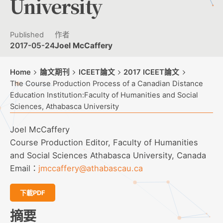
University
Published
作者
2017-05-24
Joel McCaffery
Home
論文期刊
ICEET論文
2017 ICEET論文
The Course Production Process of a Canadian Distance
Education Institution:Faculty of Humanities and Social
Sciences, Athabasca University
Joel McCaffery
Course Production Editor, Faculty of Humanities
and Social Sciences Athabasca University, Canada
Email：
jmccaffery@athabascau.ca
下載PDF
摘要