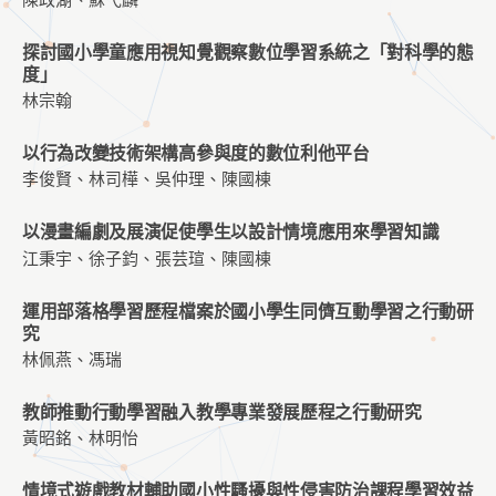
陳政湖、蘇弋麟
探討國小學童應用視知覺觀察數位學習系統之「對科學的態
度」
林宗翰
以行為改變技術架構高參與度的數位利他平台
李俊賢、林司樺、吳仲理、陳國棟
以漫畫編劇及展演促使學生以設計情境應用來學習知識
江秉宇、徐子鈞、張芸瑄、陳國棟
運用部落格學習歷程檔案於國小學生同儕互動學習之行動研
究
林佩燕、馮瑞
教師推動行動學習融入教學專業發展歷程之行動研究
黃昭銘、林明怡
情境式遊戲教材輔助國小性騷擾與性侵害防治課程學習效益