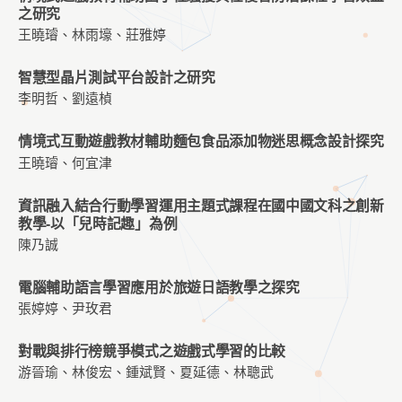
之研究
王曉璿、林雨壕、莊雅婷
智慧型晶片測試平台設計之研究
李明哲、劉遠楨
情境式互動遊戲教材輔助麵包食品添加物迷思概念設計探究
王曉璿、何宜津
資訊融入結合行動學習運用主題式課程在國中國文科之創新
教學-以「兒時記趣」為例
陳乃誠
電腦輔助語言學習應用於旅遊日語教學之探究
張婷婷、尹玫君
對戰與排行榜競爭模式之遊戲式學習的比較
游晉瑜、林俊宏、鍾斌賢、夏延德、林聰武