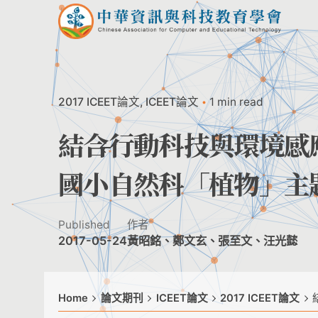
Skip
to
content
2017 ICEET論文
ICEET論文
1 min read
結合行動科技與環境感
國小自然科「植物」主
Published
作者
2017-05-24
黃昭銘、鄭文玄、張至文、汪光懿
Home
論文期刊
ICEET論文
2017 ICEET論文