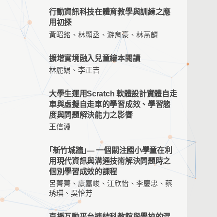
行動資訊科技在體育教學與訓練之應
用初探
黃昭銘、林顯丞、游育豪、林燕麟
擴增實境融入兒童繪本閱讀
林麗娟、李正吉
大學生運用Scratch 軟體設計實體自走
車與虛擬自走車的學習成效、學習態
度與問題解決能力之影響
王信淵
｢新竹城牆｣― 一個關注國小學童在利
用現代資訊與溝通技術解決問題時之
個別學習成效的課程
呂菁菁、康嘉峻、江欣怡、李慶忠、蔡
琇琪、吳怡芳
直播互動平台連結科教館與學校的混