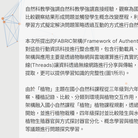
自然科教學強調自然科教學強調直接經驗，觀察為
比較觀察結果形成問題並觸發學生概念改變歷程，
學習方式擬定解決問題策略透過互動的方式進行自
本次所提出的FABRIC架構(Framework of Authentic Bi
對這些行動資訊科技進行整合應用，包含行動載具、
架構與應用主要是透過物聯網與雲端運算進行真實的數
線(Threads)讓資料透過無線網路進行分享與傳輸
提取，更可以提供學習知識的完整性(圖1所示)。
由於「植物」主題在國小自然科課程從三年級到六
察、種植記錄、比較、分類到環境與植物交互作用，
架構融入國小自然課程「植物」植物課程規劃，透
開始，並進行植物栽種，四年級探討並比較陸生與
植物生殖器官與方式探討器官分化、概念學習與植
等議題進行問題探究學習。