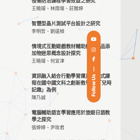
侵害防治課程學習效益之研究
王曉璿、林雨壕、莊雅婷
智慧型晶片測試平台設計之研究
李明哲、劉遠楨
情境式互動遊戲教材輔助麵包食品添
加物迷思概念設計探究
王曉璿、何宜津
資訊融入結合行動學習運用主題式課
Follow Us
程在國中國文科之創新教學-以「兒時
記趣」為例
陳乃誠
電腦輔助語言學習應用於旅遊日語教
學之探究
張婷婷、尹玫君