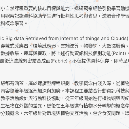
國小自然課程重要的核心目標與能力，透過觀察經驗引發學習動
利用觀察記錄資料協助學生進行批判性思考與省思，透過合作學
然科概念學習。
g data Retrieved from Internet of things and Clou
穿戴式感應器、環境感應器、雲端運算、物聯網、大數據服務。FA
據收集、運算與提取，將上述行動資訊科技個別功能(Point)
，最後這些線緊密結合成面(Fabric)，不但提供資料保存、即時
年級都有涵蓋，屬於螺旋型課程規劃，教學概念由淺入深，從植
內容隨著年級逐漸加深與加廣。本課程主要結合行動資訊科技與FA
過教學活動設計與行動科技協助，從三年級開始進行植物觀察與
水生植物在外觀的差異，然後在五年級進行植物水分輸導的概念
物分類概念，六年級針對環境與植物交互活動，包含食安問題、