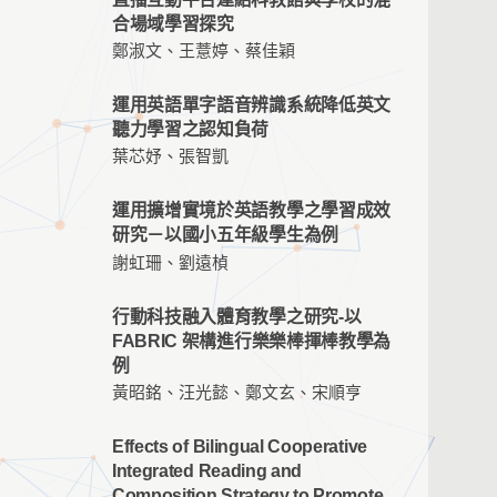
合場域學習探究
鄭淑文、王薏婷、蔡佳穎
運用英語單字語音辨識系統降低英文
聽力學習之認知負荷
葉芯妤、張智凱
運用擴增實境於英語教學之學習成效
研究－以國小五年級學生為例
謝虹珊、劉遠楨
行動科技融入體育教學之研究-以
FABRIC 架構進行樂樂棒揮棒教學為
例
黃昭銘、汪光懿、鄭文玄、宋順亨
Effects of Bilingual Cooperative
Integrated Reading and
Composition Strategy to Promote