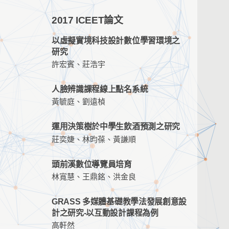
2017 ICEET論文
以虛擬實境科技設計數位學習環境之
研究
許宏賓、莊浩宇
人臉辨識課程線上點名系統
黃毓庭、劉遠楨
運用決策樹於中學生飲酒預測之研究
莊奕婕、林昀葆、黃謙順
頭前溪數位導覽員培育
林寬慧、王鼎銘、洪金良
GRASS 多媒體基礎教學法發展創意設
計之研究-以互動設計課程為例
高軒然