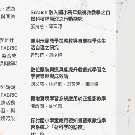
機，透過
Scratch 融入國小高年級補救教學之自
習與同儕
然科槓桿原理之行動探究
張育慈、邱富源
ds)就是針
運用示範教學策略教導自閉症學生生
BRIC
活自理之研究
曾郁棋、劉遠楨
，整合成
呈現與隨時
數位服裝與道具能提升戲劇式學習之
學習樂趣與成效嗎
劉又慈、林尚樵、劉育芳、陳國棟
物外觀觀
BRIC
擴增實境學習系統應用於正投影教學
紀錄活動
陳政湖、蘇弋麟
學習，與
環境污染
探討國小學童應用視知覺觀察數位學
習系統之「對科學的態度」
林宗翰