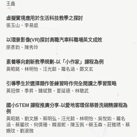
王鑫
虛擬實境應用於生活科技教學之探討
張玉山、李易庭
以環景影像(VR)探討高職汽車科職場英文成效
廖彥鈞、陳秀玲
素養導向創新教學規劃-以「小作家」課程為例
黃昭銘、林明怡、汪光懿、羅名涵、鄭文玄
引導學生於選擇題作答練習時作完全閱讀之學習策略
黃冠傑、季昇、鍾斌賢、夏延德、林聰武
國小STEM 課程推廣分享-以愛地客環保慈善洗碗精課程為
例
黃昭銘、劉文勝、蔡明弘、汪光懿、林明怡、吳悅如、羅名
涵、蔡馨欣、何倩珊、韓淑妮、陳玉佩、蔡玉森、莊雅琇、蔡
姍玟、劉淑微