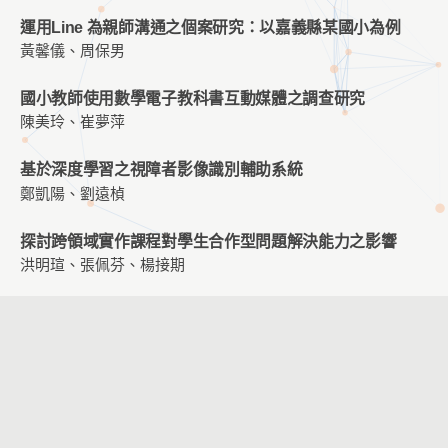
運用Line 為親師溝通之個案研究：以嘉義縣某國小為例
黃馨儀、周保男
國小教師使用數學電子教科書互動媒體之調查研究
陳美玲、崔夢萍
基於深度學習之視障者影像識別輔助系統
鄭凱陽、劉遠楨
探討跨領域實作課程對學生合作型問題解決能力之影響
洪明瑄、張佩芬、楊接期
實體操作與虛擬實境的運算思維對STEM職業興趣和空間思
維能力之影響
高德祥、劉遠楨
科技融⼊⾳樂教學之 APP 研究初探——以「台北市 APP
教育市集」為例
盧佩萱