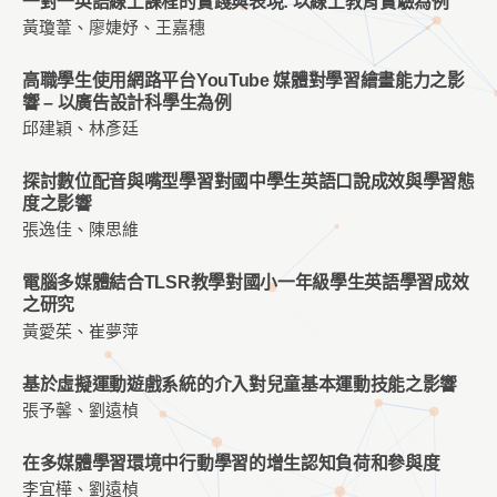
一對一英語線上課程的實踐與表現: 以線上教育實驗為例
黃瓊葦、廖婕妤、王嘉穗
高職學生使用網路平台YouTube 媒體對學習繪畫能力之影
響 – 以廣告設計科學生為例
邱建穎、林彥廷
探討數位配音與嘴型學習對國中學生英語口說成效與學習態
度之影響
張逸佳、陳思維
電腦多媒體結合TLSR教學對國小一年級學生英語學習成效
之研究
黃愛茱、崔夢萍
基於虛擬運動遊戲系統的介入對兒童基本運動技能之影響
張予馨、劉遠楨
在多媒體學習環境中行動學習的增生認知負荷和參與度
李宜樺、劉遠楨