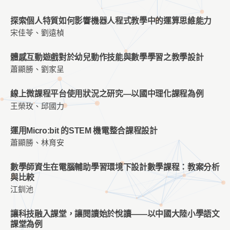
探索個人特質如何影響機器人程式教學中的運算思維能力
宋佳苓、劉遠楨
體感互動遊戲對於幼兒動作技能與數學學習之教學設計
蕭顯勝、劉家呈
線上微課程平台使用狀況之研究—以國中理化課程為例
王榮玫、邱國力
運用Micro:bit 的STEM 機電整合課程設計
蕭顯勝、林育安
數學師資生在電腦輔助學習環境下設計數學課程：教案分析
與比較
江釧池
讓科技融⼊課堂，讓閱讀始於悅讀——以中國⼤陸小學語⽂
課堂為例