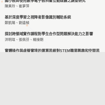
國小教師使用數學電子教科書互動媒體之調查研究
陳美玲、崔夢萍
基於深度學習之視障者影像識別輔助系統
鄭凱陽、劉遠楨
探討跨領域實作課程對學生合作型問題解決能力之影響
洪明瑄、張佩芬、楊接期
實體操作與虛擬實境的運算思維對STEM職業興趣和空間思
維能力之影響
高德祥、劉遠楨
科技融⼊⾳樂教學之 APP 研究初探——以「台北市 APP
教育市集」為例
盧佩萱
PaGamO 線上遊戲應用於數學教學對不同成就之七年級學
生數學學習態度與學習成就之影響
楊時芬、歐陽誾