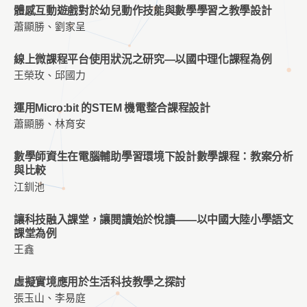
體感互動遊戲對於幼兒動作技能與數學學習之教學設計
蕭顯勝、劉家呈
線上微課程平台使用狀況之研究—以國中理化課程為例
王榮玫、邱國力
運用Micro:bit 的STEM 機電整合課程設計
蕭顯勝、林育安
數學師資生在電腦輔助學習環境下設計數學課程：教案分析
與比較
江釧池
讓科技融⼊課堂，讓閱讀始於悅讀——以中國⼤陸小學語⽂
課堂為例
王鑫
虛擬實境應用於生活科技教學之探討
張玉山、李易庭