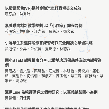
以環景影像(VR)探討高職汽車科職場英文成效
廖彥鈞、陳秀玲
素養導向創新教學規劃-以「小作家」課程為例
黃昭銘、林明怡、汪光懿、羅名涵、鄭文玄
引導學生於選擇題作答練習時作完全閱讀之學習策略
黃冠傑、季昇、鍾斌賢、夏延德、林聰武
國小STEM 課程推廣分享-以愛地客環保慈善洗碗精課程為
例
黃昭銘、劉文勝、蔡明弘、汪光懿、林明怡、吳悅如、羅名
涵、蔡馨欣、何倩珊、韓淑妮、陳玉佩、蔡玉森、莊雅琇、蔡
姍玟、劉淑微
運用Line 為親師溝通之個案研究：以嘉義縣某國小為例
黃馨儀、周保男