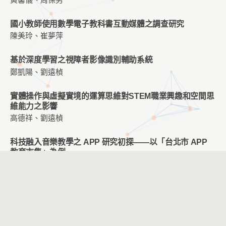
黃馨儀、周保男
國小教師使用數學電子教科書互動媒體之調查研究
陳美玲、崔夢萍
基於深度學習之視障者影像識別輔助系統
鄭凱陽、劉遠楨
實體操作與虛擬實境的運算思維對STEM職業興趣和空間思
維能力之影響
高德祥、劉遠楨
科技融⼊⾳樂教學之 APP 研究初探——以「台北市 APP
教育市集」為例
盧佩萱
PaGamO 線上遊戲應用於數學教學對不同成就之七年級學
生數學學習態度與學習成就之影響
楊時芬、歐陽誾