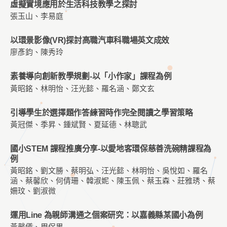
虛擬實境應用於生活科技教學之探討
張玉山、李易庭
以環景影像(VR)探討高職汽車科職場英文成效
廖彥鈞、陳秀玲
素養導向創新教學規劃-以「小作家」課程為例
黃昭銘、林明怡、汪光懿、羅名涵、鄭文玄
引導學生於選擇題作答練習時作完全閱讀之學習策略
黃冠傑、季昇、鍾斌賢、夏延德、林聰武
國小STEM 課程推廣分享-以愛地客環保慈善洗碗精課程為
例
黃昭銘、劉文勝、蔡明弘、汪光懿、林明怡、吳悅如、羅名
涵、蔡馨欣、何倩珊、韓淑妮、陳玉佩、蔡玉森、莊雅琇、蔡
姍玟、劉淑微
運用Line 為親師溝通之個案研究：以嘉義縣某國小為例