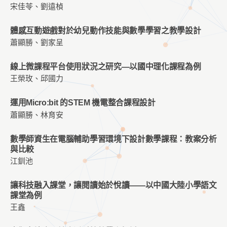
宋佳苓、劉遠楨
體感互動遊戲對於幼兒動作技能與數學學習之教學設計
蕭顯勝、劉家呈
線上微課程平台使用狀況之研究—以國中理化課程為例
王榮玫、邱國力
運用Micro:bit 的STEM 機電整合課程設計
蕭顯勝、林育安
數學師資生在電腦輔助學習環境下設計數學課程：教案分析
與比較
江釧池
讓科技融⼊課堂，讓閱讀始於悅讀——以中國⼤陸小學語⽂
課堂為例
王鑫