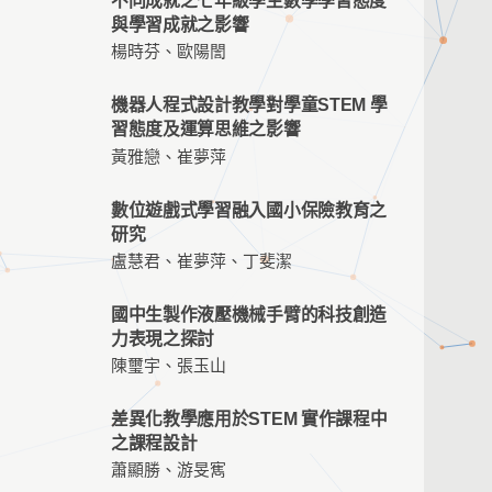
不同成就之七年級學生數學學習態度
與學習成就之影響
楊時芬、歐陽誾
機器人程式設計教學對學童STEM 學
習態度及運算思維之影響
黃雅戀、崔夢萍
數位遊戲式學習融入國小保險教育之
研究
盧慧君、崔夢萍、丁斐潔
國中生製作液壓機械手臂的科技創造
力表現之探討
陳璽宇、張玉山
差異化教學應用於STEM 實作課程中
之課程設計
蕭顯勝、游旻寯