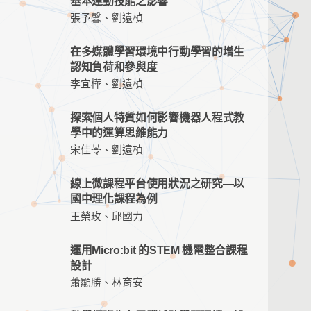
基本運動技能之影響
張予馨、劉遠楨
在多媒體學習環境中行動學習的增生
認知負荷和參與度
李宜樺、劉遠楨
探索個人特質如何影響機器人程式教
學中的運算思維能力
宋佳苓、劉遠楨
線上微課程平台使用狀況之研究—以
國中理化課程為例
王榮玫、邱國力
運用Micro:bit 的STEM 機電整合課程
設計
蕭顯勝、林育安