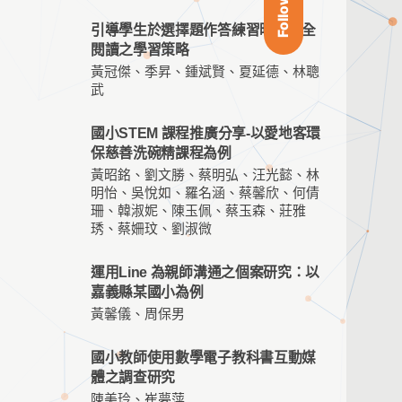
Follow Us
引導學生於選擇題作答練習時作完全
閱讀之學習策略
黃冠傑、季昇、鍾斌賢、夏延德、林聰
武
國小STEM 課程推廣分享-以愛地客環
保慈善洗碗精課程為例
黃昭銘、劉文勝、蔡明弘、汪光懿、林
明怡、吳悅如、羅名涵、蔡馨欣、何倩
珊、韓淑妮、陳玉佩、蔡玉森、莊雅
琇、蔡姍玟、劉淑微
運用Line 為親師溝通之個案研究：以
嘉義縣某國小為例
黃馨儀、周保男
國小教師使用數學電子教科書互動媒
體之調查研究
陳美玲、崔夢萍