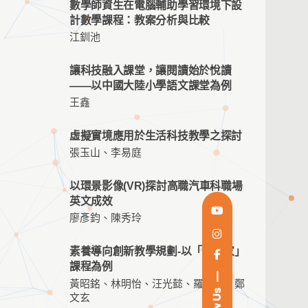
數學師資生在電腦輔助學習環境下設
計數學課程：教案分析與比較
江釧池
讓科技融⼊課堂，讓閱讀始於悅讀
——以中國⼤陸小學語⽂課堂為例
王鑫
虛擬實境應用於生活科技教學之探討
張玉山、李易庭
以環景影像(VR)探討高職汽車科職場
英文成效
廖彥鈞、陳秀玲
素養導向創新教學規劃-以「小作家」
課程為例
黃昭銘、林明怡、汪光懿、羅名涵、鄭
文玄