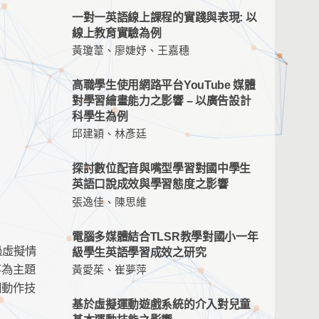
一對一英語線上課程的實踐與表現: 以
線上教育實驗為例
黃瓊葦、廖婕妤、王嘉穗
高職學生使用網路平台YouTube 媒體
對學習繪畫能力之影響 – 以廣告設計
科學生為例
邱建穎、林彥廷
探討數位配音與嘴型學習對國中學生
英語口說成效與學習態度之影響
張逸佳、陳思維
電腦多媒體結合TLSR教學對國小一年
過虛擬情
級學生英語學習成效之研究
事為主題
黃愛茱、崔夢萍
關動作技
基於虛擬運動遊戲系統的介入對兒童