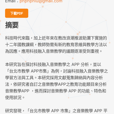
Email：
phphphlu@gmail.com
下載PDF
摘要
科技時代來臨，加上近年來在教改浪潮推波助瀾下實施的
⼗⼆年國教課綱，教師勢需有新的教育思維與教學⽅法以
為因應。應⽤科技融⼊⾳樂教學的議題逐漸受到重視。
本研究旨在探討科技融⼊⾳樂教學之 APP 分析，並以
「台北市教學 APP市集」為例，討論科技融⼊⾳樂教學之
學習⽅法與⼯具。本研究採⽤⽂獻蒐集歸納與內容分析
法，依研究者⾃訂之⾳樂教學APP之教育功能類⽬來分析
⾳樂教學APP ，進⽽探討⾳樂教學 APP 的功能、特⾊和
使⽤狀況。
研究發現，「台北市教學 APP 市集」之⾳樂教學 APP 平