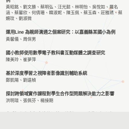
例
黃昭銘、劉文勝、蔡明弘、汪光懿、林明怡、吳悅如、羅名
涵、蔡馨欣、何倩珊、韓淑妮、陳玉佩、蔡玉森、莊雅琇、蔡
姍玟、劉淑微
運用Line 為親師溝通之個案研究：以嘉義縣某國小為例
黃馨儀、周保男
國小教師使用數學電子教科書互動媒體之調查研究
陳美玲、崔夢萍
基於深度學習之視障者影像識別輔助系統
鄭凱陽、劉遠楨
探討跨領域實作課程對學生合作型問題解決能力之影響
洪明瑄、張佩芬、楊接期
實體操作與虛擬實境的運算思維對STEM職業興趣和空間思
維能力之影響
高德祥、劉遠楨