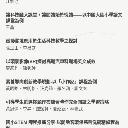
江釧池
讓科技融⼊課堂，讓閱讀始於悅讀——以中國⼤陸小學語⽂
課堂為例
王鑫
虛擬實境應用於生活科技教學之探討
張玉山、李易庭
以環景影像(VR)探討高職汽車科職場英文成效
廖彥鈞、陳秀玲
素養導向創新教學規劃-以「小作家」課程為例
黃昭銘、林明怡、汪光懿、羅名涵、鄭文玄
引導學生於選擇題作答練習時作完全閱讀之學習策略
黃冠傑、季昇、鍾斌賢、夏延德、林聰武
國小STEM 課程推廣分享-以愛地客環保慈善洗碗精課程為