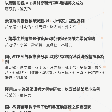
以環景影像(VR)探討高職汽車科職場英文成效
廖彥鈞、陳秀玲
素養導向創新教學規劃-以「小作家」課程為例
黃昭銘、林明怡、汪光懿、羅名涵、鄭文玄
引導學生於選擇題作答練習時作完全閱讀之學習策略
黃冠傑、季昇、鍾斌賢、夏延德、林聰武
國小STEM 課程推廣分享-以愛地客環保慈善洗碗精課程為
例
黃昭銘、劉文勝、蔡明弘、汪光懿、林明怡、吳悅如、羅名
涵、蔡馨欣、何倩珊、韓淑妮、陳玉佩、蔡玉森、莊雅琇、蔡
姍玟、劉淑微
運用Line 為親師溝通之個案研究：以嘉義縣某國小為例
黃馨儀、周保男
國小教師使用數學電子教科書互動媒體之調查研究