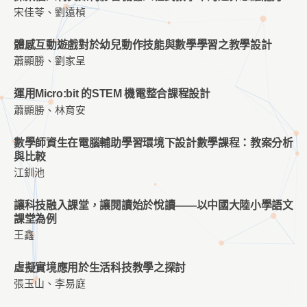
宋佳苓、劉遠楨
體感互動遊戲對於幼兒動作技能與數學學習之教學設計
蕭顯勝、劉家呈
運用Micro:bit 的STEM 機電整合課程設計
蕭顯勝、林育安
數學師資生在電腦輔助學習環境下設計數學課程：教案分析
與比較
江釧池
讓科技融⼊課堂，讓閱讀始於悅讀——以中國⼤陸小學語⽂
課堂為例
王鑫
虛擬實境應用於生活科技教學之探討
張玉山、李易庭