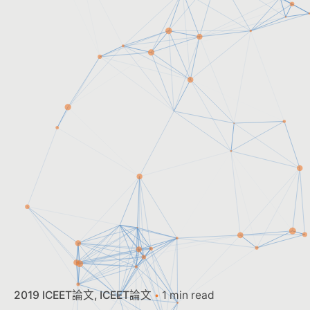
2019 ICEET論文
ICEET論文
1 min read