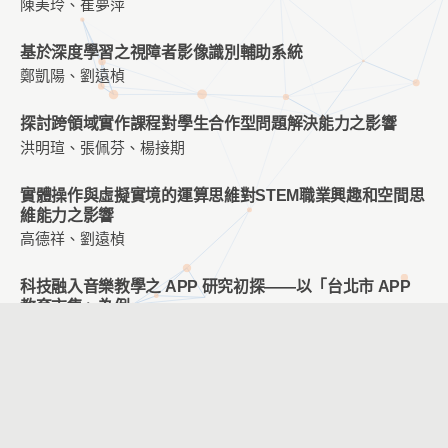
陳美玲、崔夢萍
基於深度學習之視障者影像識別輔助系統
鄭凱陽、劉遠楨
探討跨領域實作課程對學生合作型問題解決能力之影響
洪明瑄、張佩芬、楊接期
實體操作與虛擬實境的運算思維對STEM職業興趣和空間思
維能力之影響
高德祥、劉遠楨
科技融⼊⾳樂教學之 APP 研究初探——以「台北市 APP
教育市集」為例
盧佩萱
PaGamO 線上遊戲應用於數學教學對不同成就之七年級學
生數學學習態度與學習成就之影響
楊時芬、歐陽誾