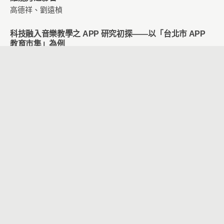
高德祥、劉遠楨
科技融⼊⾳樂教學之 APP 研究初探——以「台北市 APP
教育市集」為例
盧佩萱
PaGamO 線上遊戲應用於數學教學對不同成就之七年級學
生數學學習態度與學習成就之影響
楊時芬、歐陽誾
機器人程式設計教學對學童STEM 學習態度及運算思維之
影響
黃雅戀、崔夢萍
數位遊戲式學習融入國小保險教育之研究
盧慧君、崔夢萍、丁斐潔
國中生製作液壓機械手臂的科技創造力表現之探討
陳璽宇、張玉山