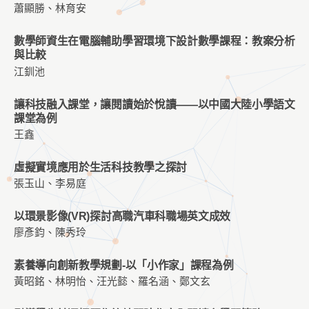
蕭顯勝、林育安
數學師資生在電腦輔助學習環境下設計數學課程：教案分析
與比較
江釧池
讓科技融⼊課堂，讓閱讀始於悅讀——以中國⼤陸小學語⽂
課堂為例
王鑫
虛擬實境應用於生活科技教學之探討
張玉山、李易庭
以環景影像(VR)探討高職汽車科職場英文成效
廖彥鈞、陳秀玲
素養導向創新教學規劃-以「小作家」課程為例
黃昭銘、林明怡、汪光懿、羅名涵、鄭文玄