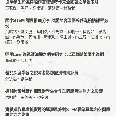
引導學生於選擇題作答練習時作完全閱讀之學習策略
黃冠傑、季昇、鍾斌賢、夏延德、林聰武
國小STEM 課程推廣分享-以愛地客環保慈善洗碗精課程為
例
黃昭銘、劉文勝、蔡明弘、汪光懿、林明怡、吳悅如、羅名
涵、蔡馨欣、何倩珊、韓淑妮、陳玉佩、蔡玉森、莊雅琇、蔡
姍玟、劉淑微
運用Line 為親師溝通之個案研究：以嘉義縣某國小為例
黃馨儀、周保男
基於深度學習之視障者影像識別輔助系統
鄭凱陽、劉遠楨
探討跨領域實作課程對學生合作型問題解決能力之影響
洪明瑄、張佩芬、楊接期
實體操作與虛擬實境的運算思維對STEM職業興趣和空間思
維能力之影響