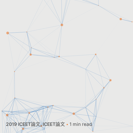
2019 ICEET論文
ICEET論文
1 min read