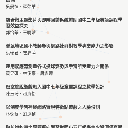
吳晏愷、羅榮華
結合微主題影片與即時回饋系統輔助國中二年級英語課程學
習效益探究
郭怡蓁、王曉璿
偏遠地區國小教師參與網路社群對教學專業能力之影響
洪瑞君、崔夢萍
運用感應器測量各式投球姿勢與手臂所受壓力之關係
黃昱碩、林俊豪、周震璋
密室逃脫遊戲融入國中七年級童軍課程之教學設計
陳玉琦、趙貞怡
以深度學習神經網路實現特徵點遮蔽之人臉偵測
林琛絜、劉遠楨
數位說故事之專題導向學習對國小五年級學生水資源保育學