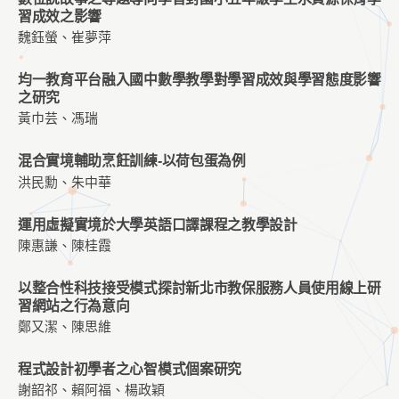
習成效之影響
魏鈺螢、崔夢萍
均一教育平台融入國中數學教學對學習成效與學習態度影響
之研究
黃巾芸、馮瑞
混合實境輔助烹飪訓練-以荷包蛋為例
洪民勳、朱中華
運用虛擬實境於大學英語口譯課程之教學設計
陳惠謙、陳桂霞
以整合性科技接受模式探討新北市教保服務人員使用線上研
習網站之行為意向
鄭又潔、陳思維
程式設計初學者之心智模式個案研究
謝韶祁、賴阿福、楊政穎