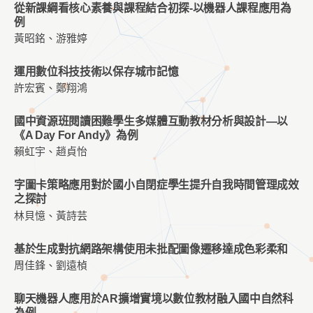
從新課綱看核心素養與課程結合初探-以機器人課程應用為
例
黃昭銘、游雅婷
運用數位科技技術以保存城市記憶
許宏賓、鄭翔鴻
國中資源班閱讀困難學生多媒體互動教材分析與設計—以
《A Day For Andy》為例
賴虹宇、趙貞怡
字圖卡策略應用對於國小自閉症學生提升自我時間管理成效
之探討
林貝憶、黃詩芸
基於生成對抗網路架構使用未批配圖像遷移達成色彩柔和
周佳鋒、劉遠楨
聊天機器人應用於AR擴增實境以數位教材融入國中自然科
為例