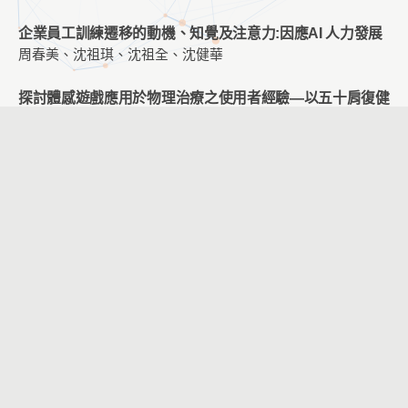
企業員工訓練遷移的動機、知覺及注意力:因應AI 人力發展
周春美、沈祖琪、沈祖全、沈健華
探討體感遊戲應用於物理治療之使用者經驗—以五十肩復健
為例
徐彥哲、王雨涵
智慧語音助理應用於小學階段英語學習輔助與評估
吳怡潔、廖文宏、掌慶懋
應用聊天機器人於適性化學習之研究-以Java程式設計課程
為例
王宇廷、吳肇銘
臉部特徵與眨眼檢測之專注力評估系統應用於線上學習
劉育名、徐豐明
以設計思考為核心之創意教學課程對師培生創意教學自我效