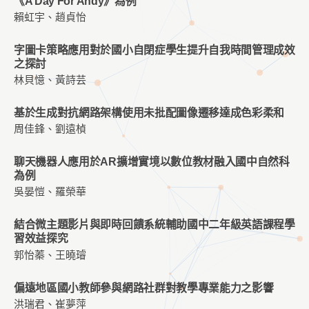
《A Day For Andy》為例
賴虹宇、趙貞怡
字圖卡策略應用對於國小自閉症學生提升自我時間管理成效
之探討
林貝憶、黃詩芸
基於生成對抗網路架構使用未批配圖像遷移達成色彩柔和
周佳鋒、劉遠楨
聊天機器人應用於AR擴增實境以數位教材融入國中自然科
為例
吳晏愷、羅榮華
結合微主題影片與即時回饋系統輔助國中二年級英語課程學
習效益探究
郭怡蓁、王曉璿
偏遠地區國小教師參與網路社群對教學專業能力之影響
洪瑞君、崔夢萍