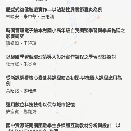
體感式復健遊戲實作—以沾黏性肩關節囊炎為例
林峻安、朱中華、王雨涵
時間管理電子繪本對國小高年級自我調整學習與學業拖延之
影響研究
陳妍如、王曉璿
以經驗學習循環理論導入設計實作課程之學習型態探討
杜瑞澤、朱谷熹
從新課綱看核心素養與課程結合初探-以機器人課程應用為
例
黃昭銘、游雅婷
運用數位科技技術以保存城市記憶
許宏賓、鄭翔鴻
國中資源班閱讀困難學生多媒體互動教材分析與設計—以