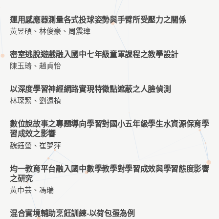
運用感應器測量各式投球姿勢與手臂所受壓力之關係
黃昱碩、林俊豪、周震璋
密室逃脫遊戲融入國中七年級童軍課程之教學設計
陳玉琦、趙貞怡
以深度學習神經網路實現特徵點遮蔽之人臉偵測
林琛絜、劉遠楨
數位說故事之專題導向學習對國小五年級學生水資源保育學
習成效之影響
魏鈺螢、崔夢萍
均一教育平台融入國中數學教學對學習成效與學習態度影響
之研究
黃巾芸、馮瑞
混合實境輔助烹飪訓練-以荷包蛋為例