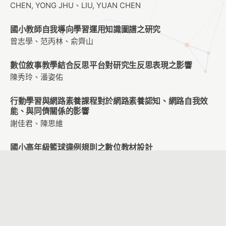
CHEN, YONG JHU、LIU, YUAN CHEN
國小教師自我導向學習運用知識圖譜之研究
曾志學、范丙林、俞齊山
數位敘事教學結合反思平台對研究生反思表現之影響
陳秀玲、潘姿佑
行動學習與網路素養課程對於網路素養認知、網路自我效
能、與同儕關係的影響
謝佳君、陳思維
國小高年級籃球違例規則之數位教材設計
周宛儒、趙貞怡
企業員工訓練遷移的動機、知覺及注意力:因應AI 人力發展
周春美、沈祖琪、沈祖全、沈健華
探討體感遊戲應用於物理治療之使用者經驗—以五十肩復健