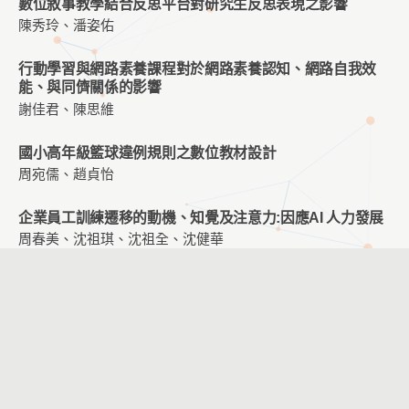
數位敘事教學結合反思平台對研究生反思表現之影響
陳秀玲、潘姿佑
行動學習與網路素養課程對於網路素養認知、網路自我效
能、與同儕關係的影響
謝佳君、陳思維
國小高年級籃球違例規則之數位教材設計
周宛儒、趙貞怡
企業員工訓練遷移的動機、知覺及注意力:因應AI 人力發展
周春美、沈祖琪、沈祖全、沈健華
探討體感遊戲應用於物理治療之使用者經驗—以五十肩復健
為例
徐彥哲、王雨涵
智慧語音助理應用於小學階段英語學習輔助與評估
吳怡潔、廖文宏、掌慶懋