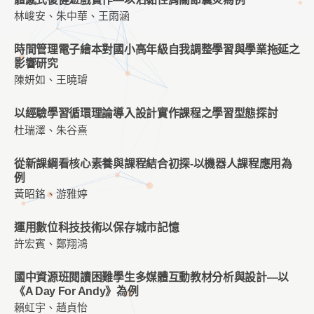
林峻安、朱中華、王雨涵
時間管理電子繪本對國小高年級自我調整學習與學業拖延之
影響研究
陳妍如、王曉璿
以經驗學習循環理論導入設計實作課程之學習型態探討
杜瑞澤、朱谷熹
從新課綱看核心素養與課程結合初探-以機器人課程應用為
例
黃昭銘、游雅婷
運用數位科技技術以保存城市記憶
許宏賓、鄭翔鴻
國中資源班閱讀困難學生多媒體互動教材分析與設計—以
《A Day For Andy》為例
賴虹宇、趙貞怡