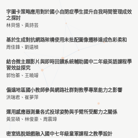
字圖卡策略應用對於國小自閉症學生提升自我時間管理成效
之探討
林貝憶、黃詩芸
基於生成對抗網路架構使用未批配圖像遷移達成色彩柔和
周佳鋒、劉遠楨
結合微主題影片與即時回饋系統輔助國中二年級英語課程學
習效益探究
郭怡蓁、王曉璿
偏遠地區國小教師參與網路社群對教學專業能力之影響
洪瑞君、崔夢萍
運用感應器測量各式投球姿勢與手臂所受壓力之關係
黃昱碩、林俊豪、周震璋
密室逃脫遊戲融入國中七年級童軍課程之教學設計