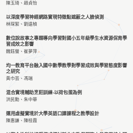
陳玉琦、趙貞怡
以深度學習神經網路實現特徵點遮蔽之人臉偵測
林琛絜、劉遠楨
數位說故事之專題導向學習對國小五年級學生水資源保育學
習成效之影響
魏鈺螢、崔夢萍
均一教育平台融入國中數學教學對學習成效與學習態度影響
之研究
黃巾芸、馮瑞
混合實境輔助烹飪訓練-以荷包蛋為例
洪民勳、朱中華
運用虛擬實境於大學英語口譯課程之教學設計
陳惠謙、陳桂霞