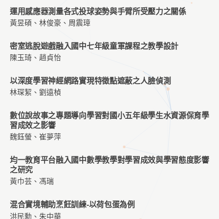
運用感應器測量各式投球姿勢與手臂所受壓力之關係
黃昱碩、林俊豪、周震璋
密室逃脫遊戲融入國中七年級童軍課程之教學設計
陳玉琦、趙貞怡
以深度學習神經網路實現特徵點遮蔽之人臉偵測
林琛絜、劉遠楨
數位說故事之專題導向學習對國小五年級學生水資源保育學
習成效之影響
魏鈺螢、崔夢萍
均一教育平台融入國中數學教學對學習成效與學習態度影響
之研究
黃巾芸、馮瑞
混合實境輔助烹飪訓練-以荷包蛋為例
洪民勳、朱中華