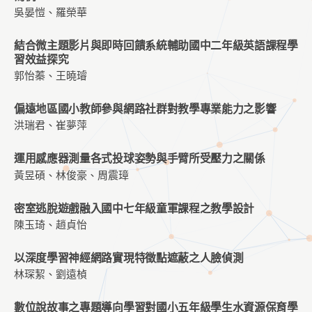
吳晏愷、羅榮華
結合微主題影片與即時回饋系統輔助國中二年級英語課程學
習效益探究
郭怡蓁、王曉璿
偏遠地區國小教師參與網路社群對教學專業能力之影響
洪瑞君、崔夢萍
運用感應器測量各式投球姿勢與手臂所受壓力之關係
黃昱碩、林俊豪、周震璋
密室逃脫遊戲融入國中七年級童軍課程之教學設計
陳玉琦、趙貞怡
以深度學習神經網路實現特徵點遮蔽之人臉偵測
林琛絜、劉遠楨
數位說故事之專題導向學習對國小五年級學生水資源保育學