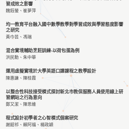
習成效之影響
魏鈺螢、崔夢萍
均一教育平台融入國中數學教學對學習成效與學習態度影響
之研究
黃巾芸、馮瑞
混合實境輔助烹飪訓練-以荷包蛋為例
洪民勳、朱中華
運用虛擬實境於大學英語口譯課程之教學設計
陳惠謙、陳桂霞
以整合性科技接受模式探討新北市教保服務人員使用線上研
習網站之行為意向
鄭又潔、陳思維
程式設計初學者之心智模式個案研究
謝韶祁、賴阿福、楊政穎