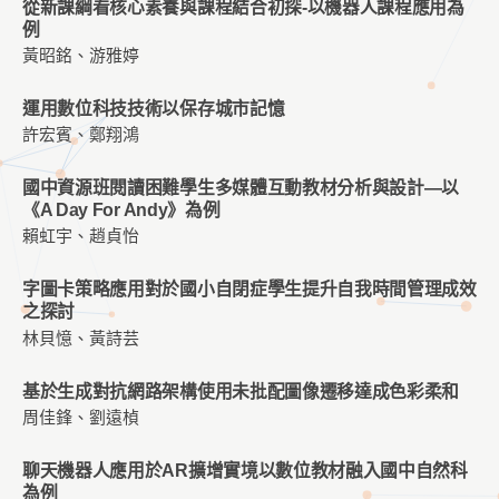
從新課綱看核心素養與課程結合初探-以機器人課程應用為
例
黃昭銘、游雅婷
運用數位科技技術以保存城市記憶
許宏賓、鄭翔鴻
國中資源班閱讀困難學生多媒體互動教材分析與設計—以
《A Day For Andy》為例
賴虹宇、趙貞怡
字圖卡策略應用對於國小自閉症學生提升自我時間管理成效
之探討
林貝憶、黃詩芸
基於生成對抗網路架構使用未批配圖像遷移達成色彩柔和
周佳鋒、劉遠楨
聊天機器人應用於AR擴增實境以數位教材融入國中自然科
為例