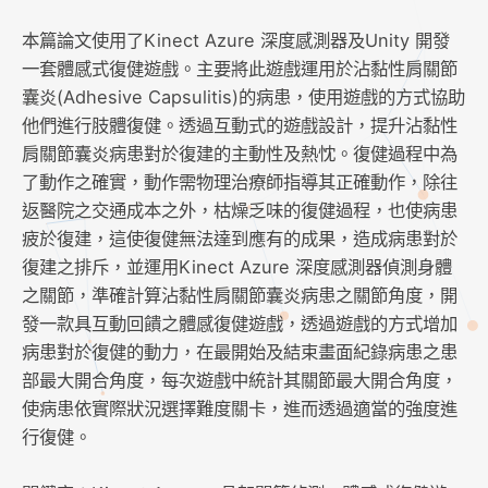
本篇論文使用了Kinect Azure 深度感測器及Unity 開發
一套體感式復健遊戲。主要將此遊戲運用於沾黏性肩關節
囊炎(Adhesive Capsulitis)的病患，使用遊戲的方式協助
他們進行肢體復健。透過互動式的遊戲設計，提升沾黏性
肩關節囊炎病患對於復建的主動性及熱忱。復健過程中為
了動作之確實，動作需物理治療師指導其正確動作，除往
返醫院之交通成本之外，枯燥乏味的復健過程，也使病患
疲於復建，這使復健無法達到應有的成果，造成病患對於
復建之排斥，並運用Kinect Azure 深度感測器偵測身體
之關節，準確計算沾黏性肩關節囊炎病患之關節角度，開
發一款具互動回饋之體感復健遊戲，透過遊戲的方式增加
病患對於復健的動力，在最開始及結束畫面紀錄病患之患
部最大開合角度，每次遊戲中統計其關節最大開合角度，
使病患依實際狀況選擇難度關卡，進而透過適當的強度進
行復健。