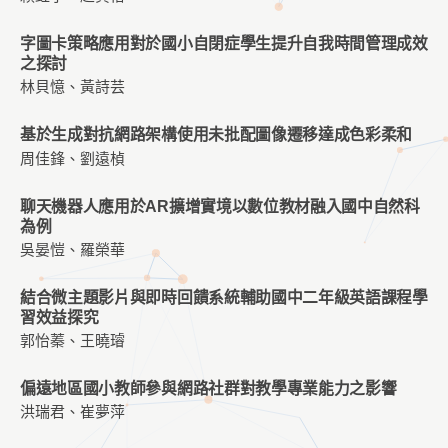
字圖卡策略應用對於國小自閉症學生提升自我時間管理成效
之探討
林貝憶、黃詩芸
基於生成對抗網路架構使用未批配圖像遷移達成色彩柔和
周佳鋒、劉遠楨
聊天機器人應用於AR擴增實境以數位教材融入國中自然科
為例
吳晏愷、羅榮華
結合微主題影片與即時回饋系統輔助國中二年級英語課程學
習效益探究
郭怡蓁、王曉璿
偏遠地區國小教師參與網路社群對教學專業能力之影響
洪瑞君、崔夢萍