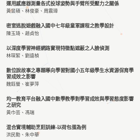
運用感應器測量各式投球姿勢與手臂所受壓力之關係
黃昱碩、林俊豪、周震璋
密室逃脫遊戲融入國中七年級童軍課程之教學設計
陳玉琦、趙貞怡
以深度學習神經網路實現特徵點遮蔽之人臉偵測
林琛絜、劉遠楨
數位說故事之專題導向學習對國小五年級學生水資源保育學
習成效之影響
魏鈺螢、崔夢萍
均一教育平台融入國中數學教學對學習成效與學習態度影響
之研究
黃巾芸、馮瑞
混合實境輔助烹飪訓練-以荷包蛋為例
洪民勳、朱中華