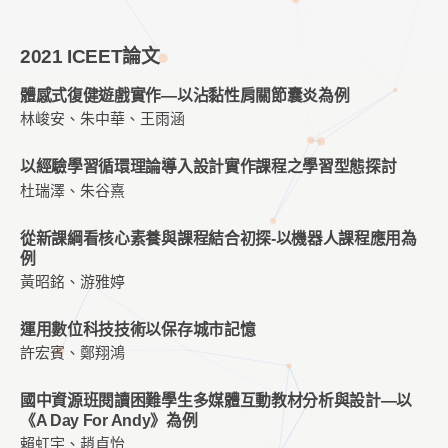
2021 ICEET論文
體感式復健遊戲實作—以沾黏性肩關節囊炎為例
林峻安、朱中華、王雨涵
以經驗學習循環理論導入設計實作課程之學習型態探討
杜瑞澤、朱谷熹
從新課綱看核心素養與課程結合初探-以機器人課程應用為
例
黃昭銘、游雅婷
運用數位科技技術以保存城市記憶
許宏賓、鄭翔鴻
國中資源班閱讀困難學生多媒體互動教材分析與設計—以
《A Day For Andy》為例
賴虹宇、趙貞怡