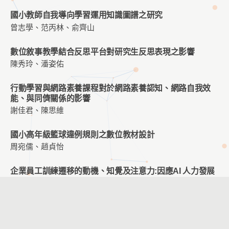
國小教師自我導向學習運用知識圖譜之研究
曾志學、范丙林、俞齊山
數位敘事教學結合反思平台對研究生反思表現之影響
陳秀玲、潘姿佑
行動學習與網路素養課程對於網路素養認知、網路自我效
能、與同儕關係的影響
謝佳君、陳思維
國小高年級籃球違例規則之數位教材設計
周宛儒、趙貞怡
企業員工訓練遷移的動機、知覺及注意力:因應AI 人力發展
周春美、沈祖琪、沈祖全、沈健華
探討體感遊戲應用於物理治療之使用者經驗—以五十肩復健
為例