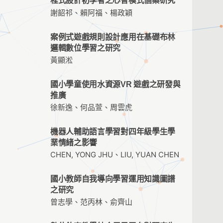
程式設計初學者之心智模式個案研究
謝韶祁、賴阿福、楊政穎
案例式遊戲規則設計應用在基礎布林
邏輯數位學習之研究
黃顯淞
國小學童使用水資源VR 遊戲之研發與
推廣
徐新逸、何品萱、周雲虎
機器人輔助語言學習對四年級學生學
業情緒之影響
CHEN, YONG JHU、LIU, YUAN CHEN
國小教師自我導向學習運用知識圖譜
之研究
曾志學、范丙林、俞齊山