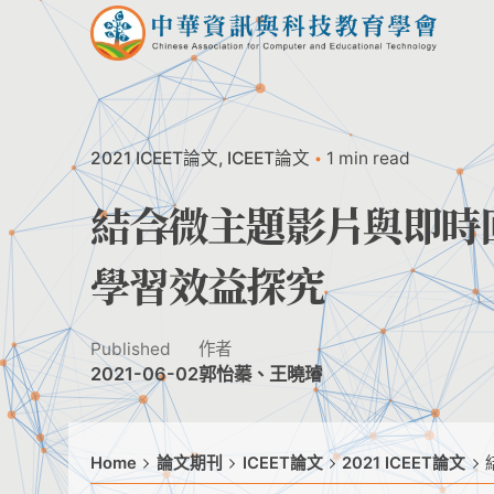
Skip
to
content
2021 ICEET論文
ICEET論文
1 min read
結合微主題影片與即時
學習效益探究
Published
作者
2021-06-02
郭怡蓁、王曉璿
Home
論文期刊
ICEET論文
2021 ICEET論文