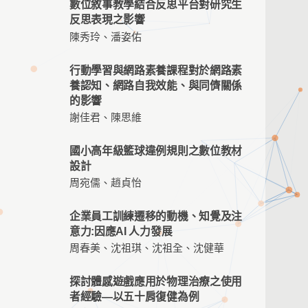
數位敘事教學結合反思平台對研究生
反思表現之影響
陳秀玲、潘姿佑
行動學習與網路素養課程對於網路素
養認知、網路自我效能、與同儕關係
的影響
謝佳君、陳思維
國小高年級籃球違例規則之數位教材
設計
周宛儒、趙貞怡
企業員工訓練遷移的動機、知覺及注
意力:因應AI 人力發展
周春美、沈祖琪、沈祖全、沈健華
探討體感遊戲應用於物理治療之使用
者經驗—以五十肩復健為例