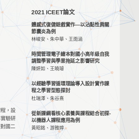
2021 ICEET論文
體感式復健遊戲實作—以沾黏性肩關
節囊炎為例
林峻安、朱中華、王雨涵
時間管理電子繪本對國小高年級自我
調整學習與學業拖延之影響研究
陳妍如、王曉璿
以經驗學習循環理論導入設計實作課
程之學習型態探討
杜瑞澤、朱谷熹
課程，設
從新課綱看核心素養與課程結合初探-
準實驗研
以機器人課程應用為例
略對國二
黃昭銘、游雅婷