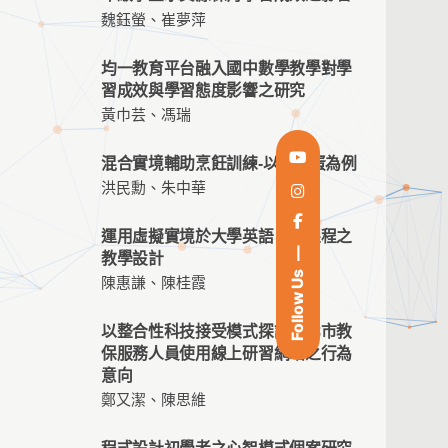
魏鈺螢、崔夢萍
均一教育平台融入國中數學教學對學
習成效與學習態度影響之研究
黃巾芸、馮瑞
混合實境輔助烹飪訓練-以荷包蛋為例
洪民勳、朱中華
運用虛擬實境於大學英語口譯課程之
教學設計
Follow Us
陳惠謙、陳桂霞
以整合性科技接受模式探討新北市教
保服務人員使用線上研習網站之行為
意向
鄭又潔、陳思維