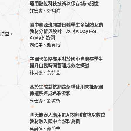
運用數位科技技術以保存城市記憶
許宏賓、鄭翔鴻
國中資源班閱讀困難學生多媒體互動
教材分析與設計—以《A Day For
有助益，
Andy》為例
賴虹宇、趙貞怡
字圖卡策略應用對於國小自閉症學生
提升自我時間管理成效之探討
林貝憶、黃詩芸
基於生成對抗網路架構使用未批配圖
像遷移達成色彩柔和
周佳鋒、劉遠楨
聊天機器人應用於AR擴增實境以數位
教材融入國中自然科為例
吳晏愷、羅榮華