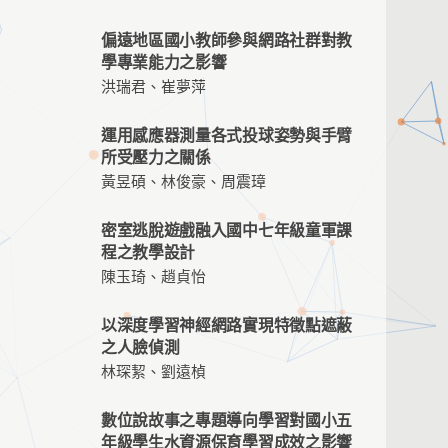
偏遠地區國小教師參與網路社群對教
學專業能力之影響
洪瑞君、崔夢萍
運用感應器測量各式投球姿勢與手臂
所受壓力之關係
黃昱碩、林俊豪、周震璋
密室逃脫遊戲融入國中七年級童軍課
程之教學設計
陳玉琦、趙貞怡
以深度學習神經網路實現特徵點遮蔽
之人臉偵測
林琛絜、劉遠楨
數位說故事之專題導向學習對國小五
年級學生水資源保育學習成效之影響