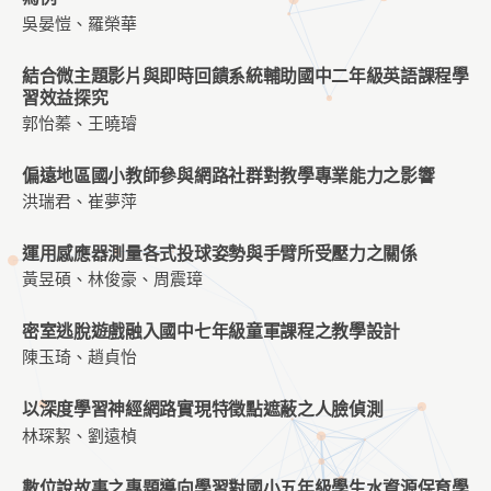
吳晏愷、羅榮華
結合微主題影片與即時回饋系統輔助國中二年級英語課程學
習效益探究
郭怡蓁、王曉璿
偏遠地區國小教師參與網路社群對教學專業能力之影響
洪瑞君、崔夢萍
運用感應器測量各式投球姿勢與手臂所受壓力之關係
黃昱碩、林俊豪、周震璋
密室逃脫遊戲融入國中七年級童軍課程之教學設計
陳玉琦、趙貞怡
以深度學習神經網路實現特徵點遮蔽之人臉偵測
林琛絜、劉遠楨
數位說故事之專題導向學習對國小五年級學生水資源保育學