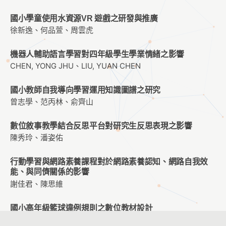
國小學童使用水資源VR 遊戲之研發與推廣
徐新逸、何品萱、周雲虎
機器人輔助語言學習對四年級學生學業情緒之影響
CHEN, YONG JHU、LIU, YUAN CHEN
國小教師自我導向學習運用知識圖譜之研究
曾志學、范丙林、俞齊山
數位敘事教學結合反思平台對研究生反思表現之影響
陳秀玲、潘姿佑
行動學習與網路素養課程對於網路素養認知、網路自我效
能、與同儕關係的影響
謝佳君、陳思維
國小高年級籃球違例規則之數位教材設計
周宛儒、趙貞怡