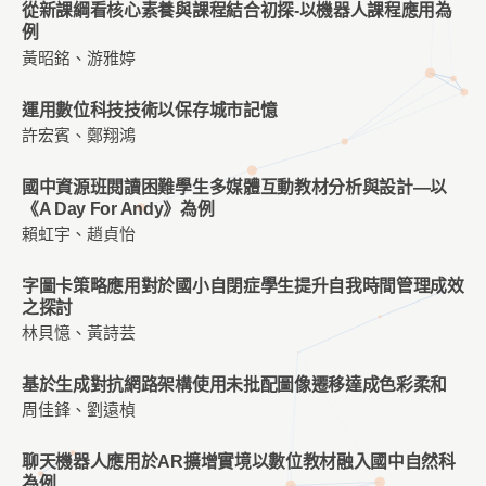
從新課綱看核心素養與課程結合初探-以機器人課程應用為
例
黃昭銘、游雅婷
運用數位科技技術以保存城市記憶
許宏賓、鄭翔鴻
國中資源班閱讀困難學生多媒體互動教材分析與設計—以
《A Day For Andy》為例
賴虹宇、趙貞怡
字圖卡策略應用對於國小自閉症學生提升自我時間管理成效
之探討
林貝憶、黃詩芸
基於生成對抗網路架構使用未批配圖像遷移達成色彩柔和
周佳鋒、劉遠楨
聊天機器人應用於AR擴增實境以數位教材融入國中自然科
為例