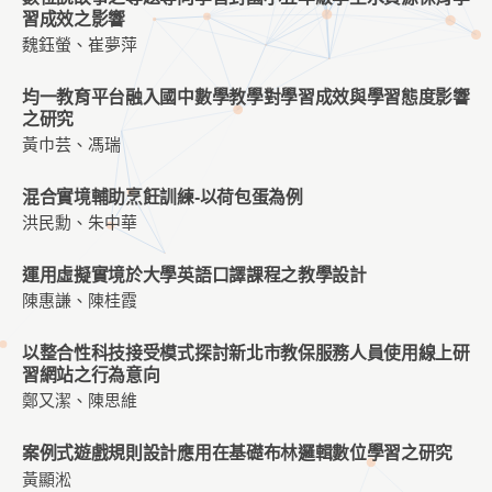
習成效之影響
魏鈺螢、崔夢萍
均一教育平台融入國中數學教學對學習成效與學習態度影響
之研究
黃巾芸、馮瑞
混合實境輔助烹飪訓練-以荷包蛋為例
洪民勳、朱中華
運用虛擬實境於大學英語口譯課程之教學設計
陳惠謙、陳桂霞
以整合性科技接受模式探討新北市教保服務人員使用線上研
習網站之行為意向
鄭又潔、陳思維
案例式遊戲規則設計應用在基礎布林邏輯數位學習之研究
黃顯淞