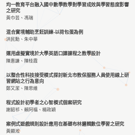
均一教育平台融入國中數學教學對學習成效與學習態度影響
之研究
黃巾芸、馮瑞
混合實境輔助烹飪訓練-以荷包蛋為例
洪民勳、朱中華
運用虛擬實境於大學英語口譯課程之教學設計
陳惠謙、陳桂霞
以整合性科技接受模式探討新北市教保服務人員使用線上研
習網站之行為意向
鄭又潔、陳思維
程式設計初學者之心智模式個案研究
謝韶祁、賴阿福、楊政穎
案例式遊戲規則設計應用在基礎布林邏輯數位學習之研究
黃顯淞