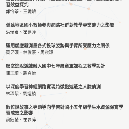
習效益探究
郭怡蓁、王曉璿
偏遠地區國小教師參與網路社群對教學專業能力之影響
洪瑞君、崔夢萍
運用感應器測量各式投球姿勢與手臂所受壓力之關係
黃昱碩、林俊豪、周震璋
密室逃脫遊戲融入國中七年級童軍課程之教學設計
陳玉琦、趙貞怡
以深度學習神經網路實現特徵點遮蔽之人臉偵測
林琛絜、劉遠楨
數位說故事之專題導向學習對國小五年級學生水資源保育學
習成效之影響
魏鈺螢、崔夢萍