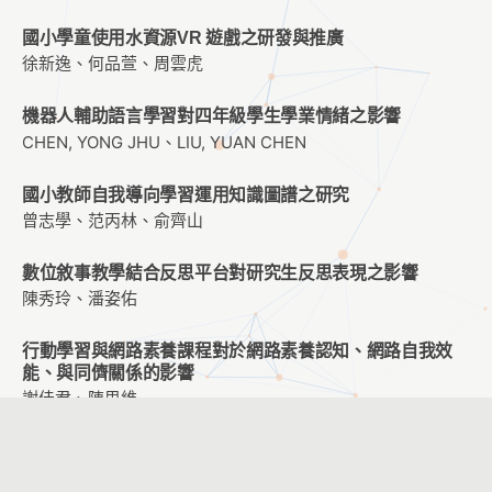
國小學童使用水資源VR 遊戲之研發與推廣
徐新逸、何品萱、周雲虎
機器人輔助語言學習對四年級學生學業情緒之影響
CHEN, YONG JHU、LIU, YUAN CHEN
國小教師自我導向學習運用知識圖譜之研究
曾志學、范丙林、俞齊山
數位敘事教學結合反思平台對研究生反思表現之影響
陳秀玲、潘姿佑
行動學習與網路素養課程對於網路素養認知、網路自我效
能、與同儕關係的影響
謝佳君、陳思維
國小高年級籃球違例規則之數位教材設計
周宛儒、趙貞怡