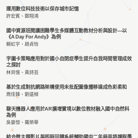
運用數位科技技術以保存城市記憶
許宏賓、鄭翔鴻
國中資源班閱讀困難學生多媒體互動教材分析與設計—以
《A Day For Andy》為例
賴虹宇、趙貞怡
字圖卡策略應用對於國小自閉症學生提升自我時間管理成效
之探討
林貝憶、黃詩芸
基於生成對抗網路架構使用未批配圖像遷移達成色彩柔和
周佳鋒、劉遠楨
聊天機器人應用於AR擴增實境以數位教材融入國中自然科
為例
吳晏愷、羅榮華
結合微主題影片與即時回饋系統輔助國中二年級英語課程學