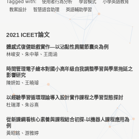
Tagged with:
使用者行為分析
學習模式
小學英語教育
教案設計
智慧語音助理
英語輔助學習
2021 ICEET論文
體感式復健遊戲實作—以沾黏性肩關節囊炎為例
林峻安、朱中華、王雨涵
時間管理電子繪本對國小高年級自我調整學習與學業拖延之
影響研究
陳妍如、王曉璿
以經驗學習循環理論導入設計實作課程之學習型態探討
杜瑞澤、朱谷熹
從新課綱看核心素養與課程結合初探-以機器人課程應用為
例
黃昭銘、游雅婷