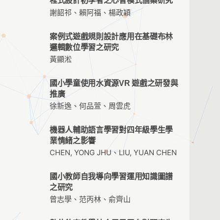
程式設計初學者之心智模式個案研究
謝韶祁、賴阿福、楊政穎
案例式遊戲規則設計應用在基礎布林
邏輯數位學習之研究
黃顯淞
國小學童使用水資源VR 遊戲之研發與
推廣
徐新逸、何品萱、周雲虎
機器人輔助語言學習對四年級學生學
業情緒之影響
CHEN, YONG JHU、LIU, YUAN CHEN
國小教師自我導向學習運用知識圖譜
之研究
曾志學、范丙林、俞齊山