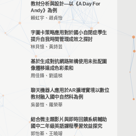
教材分析與設計—以《A Day For
Andy》為例
賴虹宇、趙貞怡
字圖卡策略應用對於國小自閉症學生
提升自我時間管理成效之探討
林貝憶、黃詩芸
基於生成對抗網路架構使用未批配圖
像遷移達成色彩柔和
周佳鋒、劉遠楨
聊天機器人應用於AR擴增實境以數位
教材融入國中自然科為例
吳晏愷、羅榮華
結合微主題影片與即時回饋系統輔助
國中二年級英語課程學習效益探究
郭怡蓁、王曉璿