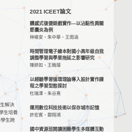
2021 ICEET論文
體感式復健遊戲實作—以沾黏性肩關
節囊炎為例
林峻安、朱中華、王雨涵
時間管理電子繪本對國小高年級自我
調整學習與學業拖延之影響研究
陳妍如、王曉璿
以經驗學習循環理論導入設計實作課
程之學習型態探討
杜瑞澤、朱谷熹
學生解決
運用數位科技技術以保存城市記憶
供學生培養
許宏賓、鄭翔鴻
養學生跨
國中資源班閱讀困難學生多媒體互動