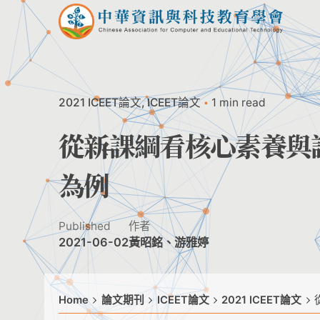
Skip
to
content
2021 ICEET論文
ICEET論文
1 min read
從新課綱看核心素養與
為例
Published
作者
2021-06-02
黃昭銘、游雅婷
Home
論文期刊
ICEET論文
2021 ICEET論文