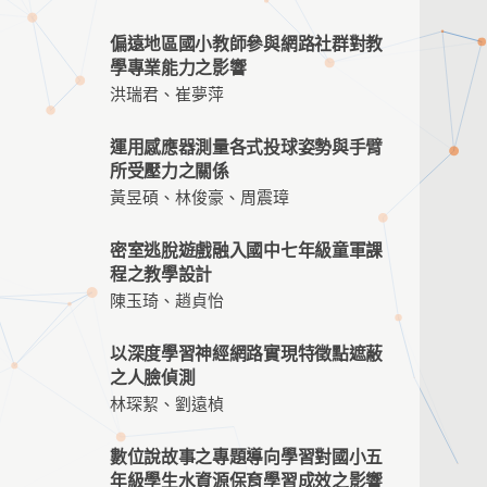
偏遠地區國小教師參與網路社群對教
學專業能力之影響
洪瑞君、崔夢萍
運用感應器測量各式投球姿勢與手臂
所受壓力之關係
黃昱碩、林俊豪、周震璋
密室逃脫遊戲融入國中七年級童軍課
程之教學設計
陳玉琦、趙貞怡
以深度學習神經網路實現特徵點遮蔽
之人臉偵測
林琛絜、劉遠楨
數位說故事之專題導向學習對國小五
年級學生水資源保育學習成效之影響