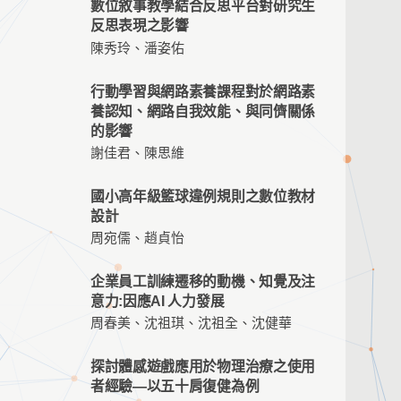
數位敘事教學結合反思平台對研究生
反思表現之影響
陳秀玲、潘姿佑
行動學習與網路素養課程對於網路素
養認知、網路自我效能、與同儕關係
的影響
謝佳君、陳思維
國小高年級籃球違例規則之數位教材
設計
周宛儒、趙貞怡
企業員工訓練遷移的動機、知覺及注
意力:因應AI 人力發展
周春美、沈祖琪、沈祖全、沈健華
探討體感遊戲應用於物理治療之使用
者經驗—以五十肩復健為例