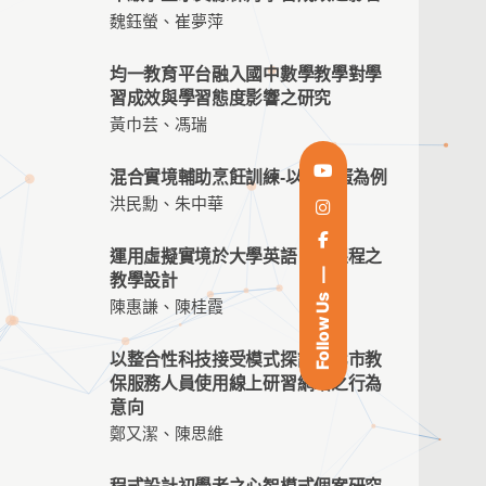
魏鈺螢、崔夢萍
均一教育平台融入國中數學教學對學
習成效與學習態度影響之研究
黃巾芸、馮瑞
混合實境輔助烹飪訓練-以荷包蛋為例
洪民勳、朱中華
運用虛擬實境於大學英語口譯課程之
教學設計
Follow Us
陳惠謙、陳桂霞
以整合性科技接受模式探討新北市教
保服務人員使用線上研習網站之行為
意向
鄭又潔、陳思維