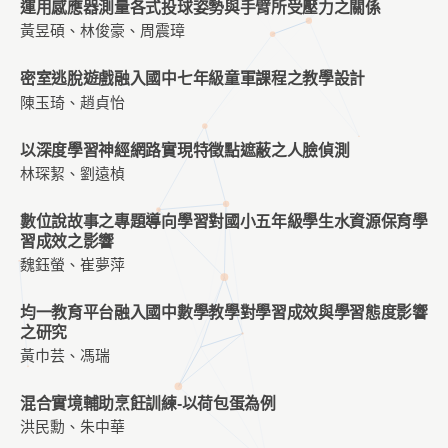
運用感應器測量各式投球姿勢與手臂所受壓力之關係
黃昱碩、林俊豪、周震璋
密室逃脫遊戲融入國中七年級童軍課程之教學設計
陳玉琦、趙貞怡
以深度學習神經網路實現特徵點遮蔽之人臉偵測
林琛絜、劉遠楨
數位說故事之專題導向學習對國小五年級學生水資源保育學
習成效之影響
魏鈺螢、崔夢萍
均一教育平台融入國中數學教學對學習成效與學習態度影響
之研究
黃巾芸、馮瑞
混合實境輔助烹飪訓練-以荷包蛋為例
洪民勳、朱中華