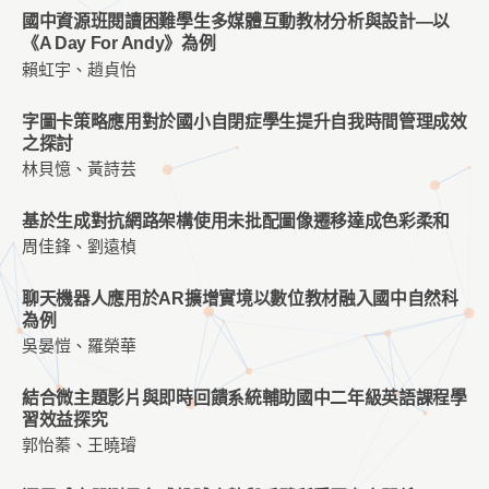
國中資源班閱讀困難學生多媒體互動教材分析與設計—以
《A Day For Andy》為例
賴虹宇、趙貞怡
字圖卡策略應用對於國小自閉症學生提升自我時間管理成效
之探討
林貝憶、黃詩芸
基於生成對抗網路架構使用未批配圖像遷移達成色彩柔和
周佳鋒、劉遠楨
聊天機器人應用於AR擴增實境以數位教材融入國中自然科
為例
吳晏愷、羅榮華
結合微主題影片與即時回饋系統輔助國中二年級英語課程學
習效益探究
郭怡蓁、王曉璿