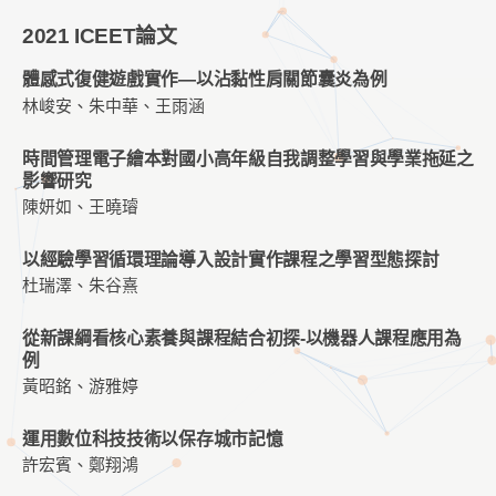
2021 ICEET論文
體感式復健遊戲實作—以沾黏性肩關節囊炎為例
林峻安、朱中華、王雨涵
時間管理電子繪本對國小高年級自我調整學習與學業拖延之
影響研究
陳妍如、王曉璿
以經驗學習循環理論導入設計實作課程之學習型態探討
杜瑞澤、朱谷熹
從新課綱看核心素養與課程結合初探-以機器人課程應用為
例
黃昭銘、游雅婷
運用數位科技技術以保存城市記憶
許宏賓、鄭翔鴻