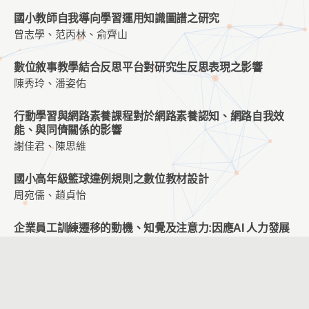
國小教師自我導向學習運用知識圖譜之研究
曾志學、范丙林、俞齊山
數位敘事教學結合反思平台對研究生反思表現之影響
陳秀玲、潘姿佑
行動學習與網路素養課程對於網路素養認知、網路自我效
能、與同儕關係的影響
謝佳君、陳思維
國小高年級籃球違例規則之數位教材設計
周宛儒、趙貞怡
企業員工訓練遷移的動機、知覺及注意力:因應AI 人力發展
周春美、沈祖琪、沈祖全、沈健華
探討體感遊戲應用於物理治療之使用者經驗—以五十肩復健
為例
徐彥哲、王雨涵