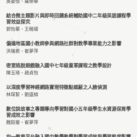
吳晏愷、羅榮華
結合微主題影片與即時回饋系統輔助國中二年級英語課程學
習效益探究
郭怡蓁、王曉璿
偏遠地區國小教師參與網路社群對教學專業能力之影響
洪瑞君、崔夢萍
密室逃脫遊戲融入國中七年級童軍課程之教學設計
陳玉琦、趙貞怡
以深度學習神經網路實現特徵點遮蔽之人臉偵測
林琛絜、劉遠楨
數位說故事之專題導向學習對國小五年級學生水資源保育學
習成效之影響
魏鈺螢、崔夢萍
均一教育平台融入國中數學教學對學習成效與學習態度影響