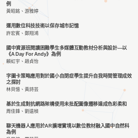
例
黃昭銘、游雅婷
運用數位科技技術以保存城市記憶
許宏賓、鄭翔鴻
國中資源班閱讀困難學生多媒體互動教材分析與設計—以
《A Day For Andy》為例
賴虹宇、趙貞怡
字圖卡策略應用對於國小自閉症學生提升自我時間管理成效
之探討
林貝憶、黃詩芸
基於生成對抗網路架構使用未批配圖像遷移達成色彩柔和
周佳鋒、劉遠楨
聊天機器人應用於AR擴增實境以數位教材融入國中自然科
為例