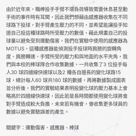
由於近年來，職棒投手手臂不堪負荷導致需要休息甚至動
手術的事件時有耳聞，因此我們想藉由感應器收集在不同
球路下投球，對手臂產生壓力的不同，並希望能讓投手知
道自己投這種球路時所受壓力的數值，藉此規畫自己的投
球量以避免受到運動傷害，我們在實驗中使用的感應器為
MOTUS，這種感應器能偵測投手投球時肩膀的旋轉角
度、肩膀轉速、手臂所受的壓力和與地面的水平夾角，我
們與本校的棒球隊合作收集數據，一共收集了3 位投手每
人30 球四縫線快速球以及2 種各自擅長的變化球路15
球，總計每人60 球共180 球的數據，再將數據製成圖表
並分析後，我們的實驗結果表明投變化球的壓力基本上會
略高於四縫線快速球，因此若是長時間都使用變化球將會
對手臂造成較大負擔，未來若有機會，會收集更多球員的
數據以避免實驗誤差的產生。
關鍵字：運動傷害、感應器、棒球