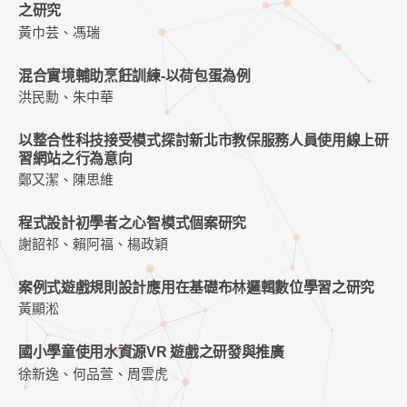
之研究
黃巾芸、馮瑞
混合實境輔助烹飪訓練-以荷包蛋為例
洪民勳、朱中華
以整合性科技接受模式探討新北市教保服務人員使用線上研
習網站之行為意向
鄭又潔、陳思維
程式設計初學者之心智模式個案研究
謝韶祁、賴阿福、楊政穎
案例式遊戲規則設計應用在基礎布林邏輯數位學習之研究
黃顯淞
國小學童使用水資源VR 遊戲之研發與推廣
徐新逸、何品萱、周雲虎