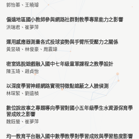
郭怡蓁、王曉璿
偏遠地區國小教師參與網路社群對教學專業能力之影響
洪瑞君、崔夢萍
運用感應器測量各式投球姿勢與手臂所受壓力之關係
黃昱碩、林俊豪、周震璋
密室逃脫遊戲融入國中七年級童軍課程之教學設計
陳玉琦、趙貞怡
以深度學習神經網路實現特徵點遮蔽之人臉偵測
林琛絜、劉遠楨
數位說故事之專題導向學習對國小五年級學生水資源保育學
習成效之影響
魏鈺螢、崔夢萍
均一教育平台融入國中數學教學對學習成效與學習態度影響