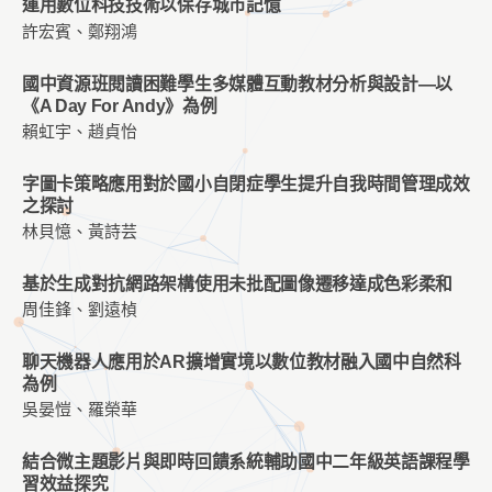
運用數位科技技術以保存城市記憶
許宏賓、鄭翔鴻
國中資源班閱讀困難學生多媒體互動教材分析與設計—以
《A Day For Andy》為例
賴虹宇、趙貞怡
字圖卡策略應用對於國小自閉症學生提升自我時間管理成效
之探討
林貝憶、黃詩芸
基於生成對抗網路架構使用未批配圖像遷移達成色彩柔和
周佳鋒、劉遠楨
聊天機器人應用於AR擴增實境以數位教材融入國中自然科
為例
吳晏愷、羅榮華
結合微主題影片與即時回饋系統輔助國中二年級英語課程學
習效益探究