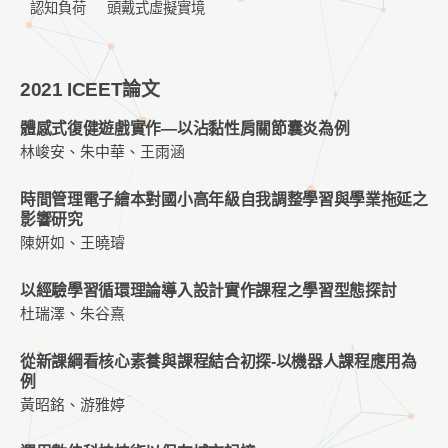
認知負荷
頭戴式虛擬實境
2021 ICEET論文
體感式復健遊戲實作—以沾黏性肩關節囊炎為例
林峻安、朱中華、王雨涵
時間管理電子繪本對國小高年級自我調整學習與學業拖延之
影響研究
陳妍如、王曉璿
以經驗學習循環理論導入設計實作課程之學習型態探討
杜瑞澤、朱谷熹
從新課綱看核心素養與課程結合初探-以機器人課程應用為
例
黃昭銘、游雅婷