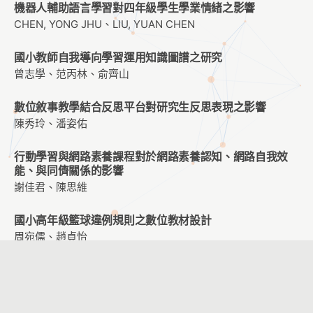
機器人輔助語言學習對四年級學生學業情緒之影響
CHEN, YONG JHU、LIU, YUAN CHEN
國小教師自我導向學習運用知識圖譜之研究
曾志學、范丙林、俞齊山
數位敘事教學結合反思平台對研究生反思表現之影響
陳秀玲、潘姿佑
行動學習與網路素養課程對於網路素養認知、網路自我效
能、與同儕關係的影響
謝佳君、陳思維
國小高年級籃球違例規則之數位教材設計
周宛儒、趙貞怡
企業員工訓練遷移的動機、知覺及注意力:因應AI 人力發展
周春美、沈祖琪、沈祖全、沈健華