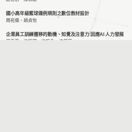
國小高年級籃球違例規則之數位教材設計
周宛儒、趙貞怡
企業員工訓練遷移的動機、知覺及注意力:因應AI 人力發展
周春美、沈祖琪、沈祖全、沈健華
探討體感遊戲應用於物理治療之使用者經驗—以五十肩復健
為例
徐彥哲、王雨涵
智慧語音助理應用於小學階段英語學習輔助與評估
吳怡潔、廖文宏、掌慶懋
應用聊天機器人於適性化學習之研究-以Java程式設計課程
為例
王宇廷、吳肇銘
臉部特徵與眨眼檢測之專注力評估系統應用於線上學習