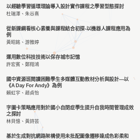
以經驗學習循環理論導入設計實作課程之學習型態探討
杜瑞澤、朱谷熹
從新課綱看核心素養與課程結合初探-以機器人課程應用為
例
黃昭銘、游雅婷
運用數位科技技術以保存城市記憶
許宏賓、鄭翔鴻
國中資源班閱讀困難學生多媒體互動教材分析與設計—以
《A Day For Andy》為例
賴虹宇、趙貞怡
字圖卡策略應用對於國小自閉症學生提升自我時間管理成效
之探討
林貝憶、黃詩芸
基於生成對抗網路架構使用未批配圖像遷移達成色彩柔和