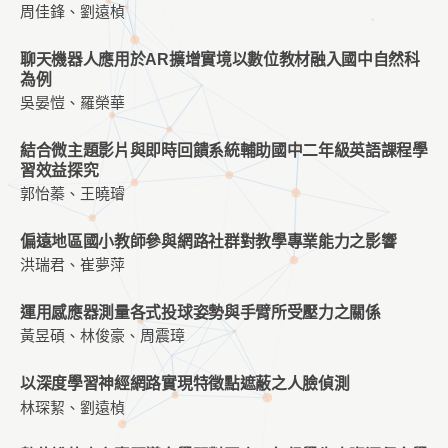
周佳鋒、劉遠楨
聊天機器人應用於AR擴增實境以數位教材融入國中自然科
為例
吳晏愷、羅榮華
結合微主題影片與即時回饋系統輔助國中二年級英語課程學
習效益探究
郭怡蓁、王曉璿
偏遠地區國小教師參與網路社群對教學專業能力之影響
洪瑞君、崔夢萍
運用感應器測量各式投球姿勢與手臂所受壓力之關係
黃昱碩、林俊豪、周震璋
以深度學習神經網路實現特徵點遮蔽之人臉偵測
林琛絜、劉遠楨