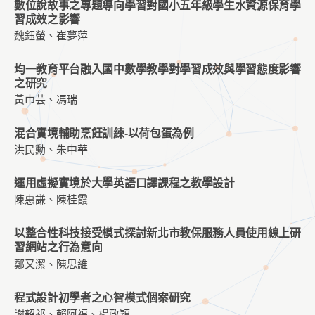
數位說故事之專題導向學習對國小五年級學生水資源保育學
習成效之影響
魏鈺螢、崔夢萍
均一教育平台融入國中數學教學對學習成效與學習態度影響
之研究
黃巾芸、馮瑞
混合實境輔助烹飪訓練-以荷包蛋為例
洪民勳、朱中華
運用虛擬實境於大學英語口譯課程之教學設計
陳惠謙、陳桂霞
以整合性科技接受模式探討新北市教保服務人員使用線上研
習網站之行為意向
鄭又潔、陳思維
程式設計初學者之心智模式個案研究
謝韶祁、賴阿福、楊政穎