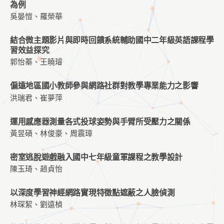
為例
吳晏愷、羅榮華
結合微主題影片與即時回饋系統輔助國中二年級英語課程學
習效益探究
郭怡蓁、王曉璿
偏遠地區國小教師參與網路社群對教學專業能力之影響
洪瑞君、崔夢萍
運用感應器測量各式投球姿勢與手臂所受壓力之關係
黃昱碩、林俊豪、周震璋
密室逃脫遊戲融入國中七年級童軍課程之教學設計
陳玉琦、趙貞怡
以深度學習神經網路實現特徵點遮蔽之人臉偵測
林琛絜、劉遠楨