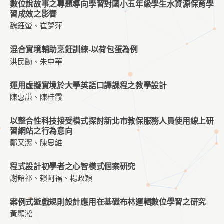
數位說故事之專題導向學習對國小五年級學生水資源保育學
習成效之影響
魏鈺螢、崔夢萍
混合實境輔助烹飪訓練-以荷包蛋為例
洪民勳、朱中華
運用虛擬實境於大學英語口譯課程之教學設計
陳惠謙、陳桂霞
以整合性科技接受模式探討新北市教保服務人員使用線上研
習網站之行為意向
鄭又潔、陳思維
程式設計初學者之心智模式個案研究
謝韶祁、賴阿福、楊政穎
案例式遊戲規則設計應用在基礎布林邏輯數位學習之研究
黃顯淞