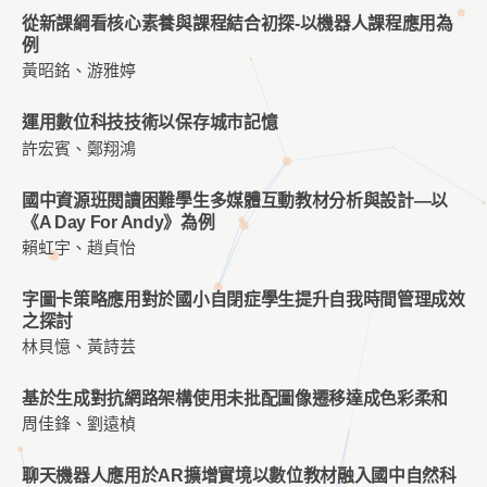
從新課綱看核心素養與課程結合初探-以機器人課程應用為
例
黃昭銘、游雅婷
運用數位科技技術以保存城市記憶
許宏賓、鄭翔鴻
國中資源班閱讀困難學生多媒體互動教材分析與設計—以
《A Day For Andy》為例
賴虹宇、趙貞怡
字圖卡策略應用對於國小自閉症學生提升自我時間管理成效
之探討
林貝憶、黃詩芸
基於生成對抗網路架構使用未批配圖像遷移達成色彩柔和
周佳鋒、劉遠楨
聊天機器人應用於AR擴增實境以數位教材融入國中自然科