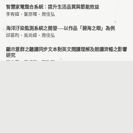
智慧家電整合系統：提升生活品質與節能效益
李宥緯、董原暉、周佳弘
海洋汙染監測系統之開發──以作品「碧海之眼」為例
邱慕昀、吳尚緯、周佳弘
顯示意群之聽讀同步文本對英文閱讀理解及朗讀流暢之影響
研究
張玄菩、黃斌亮、鄭鈞陽
探究式 STEM 教學對國小物聯網概念學習之影響
楊凱翔、游志弘
不同線上學習內容與不同學習階段專注力程度差異之研究
謝佩璇、洪明義
POE 鷹架教學策略對國小程式設計學習之影響
張玄菩、黃斌亮、鄭鈞陽