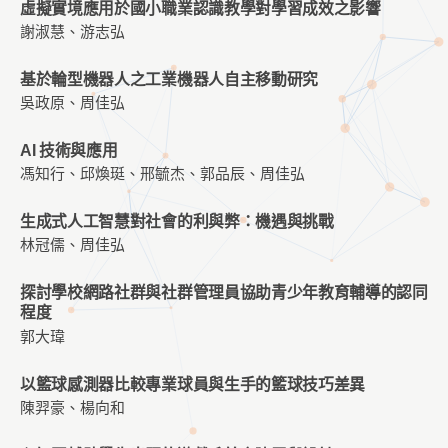
虛擬實境應用於國小職業認識教學對學習成效之影響
謝淑慧、游志弘
基於輪型機器人之工業機器人自主移動研究
吳政原、周佳弘
AI 技術與應用
馮知行、邱煥珽、邢毓杰、郭品辰、周佳弘
生成式人工智慧對社會的利與弊：機遇與挑戰
林冠儒、周佳弘
探討學校網路社群與社群管理員協助青少年教育輔導的認同
程度
郭大瑋
以籃球感測器比較專業球員與生手的籃球技巧差異
陳羿豪、楊向和