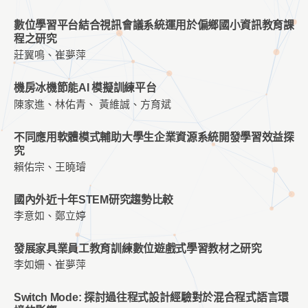
數位學習平台結合視訊會議系統運用於偏鄉國小資訊教育課
程之研究
莊翼鳴、崔夢萍
機房冰機節能AI 模擬訓練平台
陳家進、林佑青、 黃維誠、方育斌
不同應用軟體模式輔助大學生企業資源系統開發學習效益探
究
賴佑宗、王曉璿
國內外近十年STEM研究趨勢比較
李意如、鄭立婷
發展家具業員工教育訓練數位遊戲式學習教材之研究
李如姍、崔夢萍
Switch Mode: 探討過往程式設計經驗對於混合程式語言環