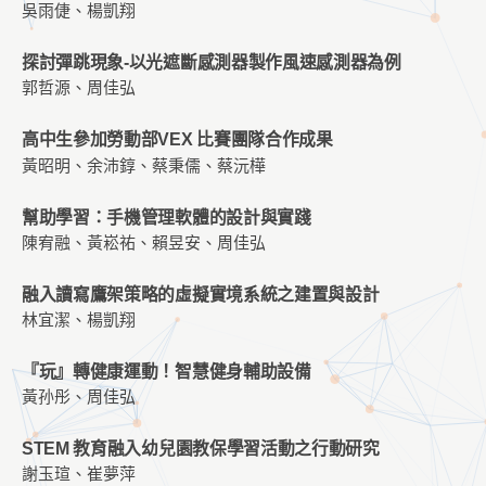
吳雨倢、楊凱翔
探討彈跳現象-以光遮斷感測器製作風速感測器為例
郭哲源、周佳弘
高中生參加勞動部VEX 比賽團隊合作成果
黃昭明、余沛錞、蔡秉儒、蔡沅樺
幫助學習：手機管理軟體的設計與實踐
陳宥融、黃崧祐、賴昱安、周佳弘
融入讀寫鷹架策略的虛擬實境系統之建置與設計
林宜潔、楊凱翔
『玩』轉健康運動！智慧健身輔助設備
黃孙彤、周佳弘
STEM 教育融入幼兒園教保學習活動之行動研究
謝玉瑄、崔夢萍