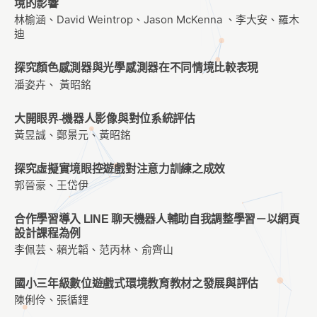
境的影響
林榆涵、David Weintrop、Jason McKenna 、李大安、羅木
迪
探究顏色感測器與光學感測器在不同情境比較表現
潘姿卉、 黃昭銘
大開眼界-機器人影像與對位系統評估
黃昱誠、鄭景元、黃昭銘
探究虛擬實境眼控遊戲對注意力訓練之成效
郭晉豪、王岱伊
合作學習導入 LINE 聊天機器人輔助自我調整學習－以網頁
設計課程為例
李佩芸、賴光韜、范丙林、俞齊山
國小三年級數位遊戲式環境教育教材之發展與評估
陳俐伶、張循鋰