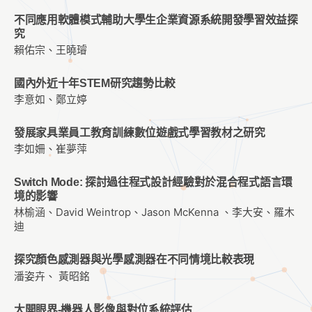
不同應用軟體模式輔助大學生企業資源系統開發學習效益探
究
賴佑宗、王曉璿
國內外近十年STEM研究趨勢比較
李意如、鄭立婷
發展家具業員工教育訓練數位遊戲式學習教材之研究
李如姍、崔夢萍
Switch Mode: 探討過往程式設計經驗對於混合程式語言環
境的影響
林榆涵、David Weintrop、Jason McKenna 、李大安、羅木
迪
探究顏色感測器與光學感測器在不同情境比較表現
潘姿卉、 黃昭銘
大開眼界-機器人影像與對位系統評估