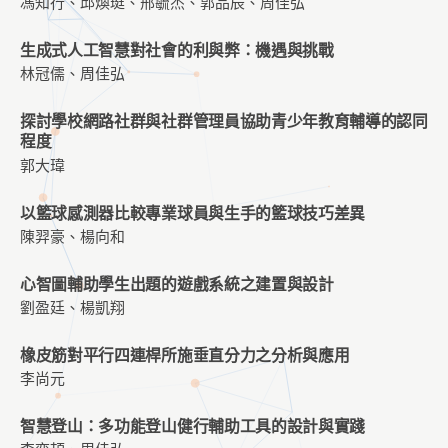
馮知行、邱煥珽、邢毓杰、郭品辰、周佳弘
生成式人工智慧對社會的利與弊：機遇與挑戰
林冠儒、周佳弘
探討學校網路社群與社群管理員協助青少年教育輔導的認同
程度
郭大瑋
以籃球感測器比較專業球員與生手的籃球技巧差異
陳羿豪、楊向和
心智圖輔助學生出題的遊戲系統之建置與設計
劉盈廷、楊凱翔
橡皮筋對平行四連桿所施垂直分力之分析與應用
李尚元
智慧登山：多功能登山健行輔助工具的設計與實踐