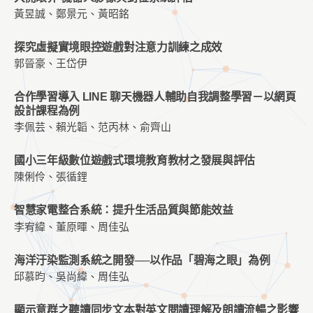
黃昱誠、鄭景元、黃昭銘
探究虛擬實境眼控遊戲對注意力訓練之成效
郭晉豪、王岱伊
合作學習導入 LINE 聊天機器人輔助自我調整學習－以網頁
設計課程為例
李佩芸、賴光韜、范丙林、俞齊山
國小三年級數位遊戲式環境教育教材之發展與評估
陳俐伶、張循鋰
智慧家電整合系統：提升生活品質與節能效益
李宥緯、董原暉、周佳弘
海洋汙染監測系統之開發──以作品「碧海之眼」為例
邱慕昀、吳尚緯、周佳弘
顯示意群之聽讀同步文本對英文閱讀理解及朗讀流暢之影響