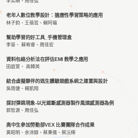
李奕頡、周佳弘
老年人數位教學設計：適應性學習策略的應用
林子鈞、王蓓芸、賴阿福
幫助學習的好工具_手機管理盒
李晉、 蘇宥睿、周佳宏
資料包絡分析法在評估EMI 教學之應用
田庭萱、 高韓英
結合虛擬夥伴的逃生體驗遊戲系統之建置與設計
吳雨倢、楊凱翔
探討彈跳現象-以光遮斷感測器製作風速感測器為例
郭哲源、周佳弘
高中生參加勞動部VEX 比賽團隊合作成果
黃昭明、余沛錞、蔡秉儒、蔡沅樺