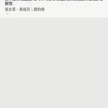
研究
張玄菩、黃斌亮、鄭鈞陽
探究式 STEM 教學對國小物聯網概念學習之影響
楊凱翔、游志弘
不同線上學習內容與不同學習階段專注力程度差異之研究
謝佩璇、洪明義
POE 鷹架教學策略對國小程式設計學習之影響
張玄菩、黃斌亮、鄭鈞陽
結合翻轉教學與 WSQ 學習單提升「聽覺輔具原理及應用」
課程中學生的學習成效與臨床實作技能
張慧珊
情境學習融入國中生資訊安全數位遊戲教材之發展與評估
林芳名、張循鋰