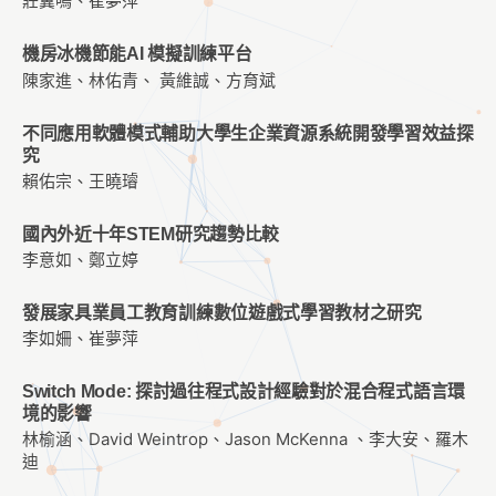
莊翼鳴、崔夢萍
機房冰機節能AI 模擬訓練平台
陳家進、林佑青、 黃維誠、方育斌
不同應用軟體模式輔助大學生企業資源系統開發學習效益探
究
賴佑宗、王曉璿
國內外近十年STEM研究趨勢比較
李意如、鄭立婷
發展家具業員工教育訓練數位遊戲式學習教材之研究
李如姍、崔夢萍
Switch Mode: 探討過往程式設計經驗對於混合程式語言環
境的影響
林榆涵、David Weintrop、Jason McKenna 、李大安、羅木
迪