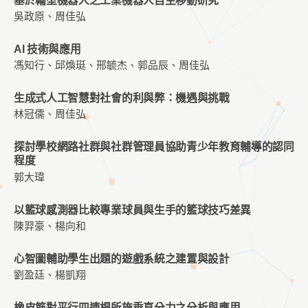
基於輪型機器人之工業機器人自主移動研究
吳政原、周佳弘
AI 技術與應用
馮知行、邱煥珽、邢毓杰、郭品辰、周佳弘
生成式人工智慧對社會的利與弊：機遇與挑戰
林冠儒、周佳弘
探討學校網路社群與社群管理員協助青少年教育輔導的認同
程度
郭大瑋
以籃球感測器比較專業球員與生手的籃球技巧差異
陳羿豪、楊向和
心智圖輔助學生出題的遊戲系統之建置與設計
劉盈廷、楊凱翔
橡皮筋對平行四連桿所施垂直分力之分析與應用