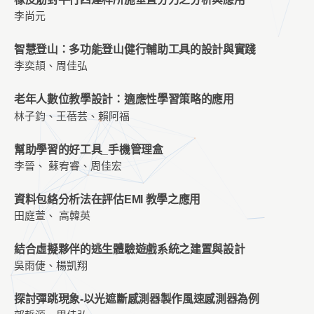
李尚元
智慧登山：多功能登山健行輔助工具的設計與實踐
李奕頡、周佳弘
老年人數位教學設計：適應性學習策略的應用
林子鈞、王蓓芸、賴阿福
幫助學習的好工具_手機管理盒
李晉、 蘇宥睿、周佳宏
資料包絡分析法在評估EMI 教學之應用
田庭萱、 高韓英
結合虛擬夥伴的逃生體驗遊戲系統之建置與設計
吳雨倢、楊凱翔
探討彈跳現象-以光遮斷感測器製作風速感測器為例