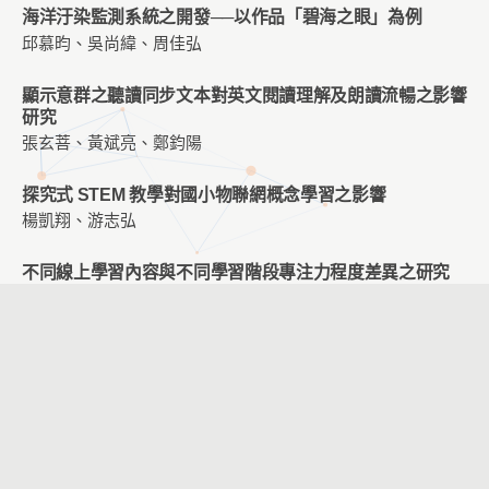
海洋汙染監測系統之開發──以作品「碧海之眼」為例
邱慕昀、吳尚緯、周佳弘
顯示意群之聽讀同步文本對英文閱讀理解及朗讀流暢之影響
研究
張玄菩、黃斌亮、鄭鈞陽
探究式 STEM 教學對國小物聯網概念學習之影響
楊凱翔、游志弘
不同線上學習內容與不同學習階段專注力程度差異之研究
謝佩璇、洪明義
POE 鷹架教學策略對國小程式設計學習之影響
張玄菩、黃斌亮、鄭鈞陽
結合翻轉教學與 WSQ 學習單提升「聽覺輔具原理及應用」
課程中學生的學習成效與臨床實作技能
張慧珊