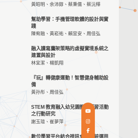
黃昭明、余沛錞、蔡秉儒、蔡沅樺
幫助學習：手機管理軟體的設計與實
踐
陳宥融、黃崧祐、賴昱安、周佳弘
融入讀寫鷹架策略的虛擬實境系統之
建置與設計
林宜潔、楊凱翔
『玩』轉健康運動！智慧健身輔助設
備
黃孙彤、周佳弘
STEM 教育融入幼兒園教保學習活動
之行動研究
謝玉瑄、崔夢萍
數位學習平台結合視訊會議系統運用