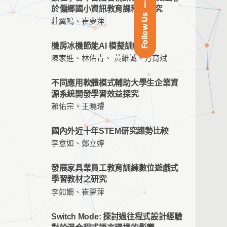
於偏鄉國小資訊教育課程之研究
Follow Us
莊翼鳴、崔夢萍
機房冰機節能AI 模擬訓練平台
陳家進、林佑青、 黃維誠、方育斌
不同應用軟體模式輔助大學生企業資
源系統開發學習效益探究
賴佑宗、王曉璿
國內外近十年STEM研究趨勢比較
李意如、鄭立婷
發展家具業員工教育訓練數位遊戲式
學習教材之研究
李如姍、崔夢萍
Switch Mode: 探討過往程式設計經驗