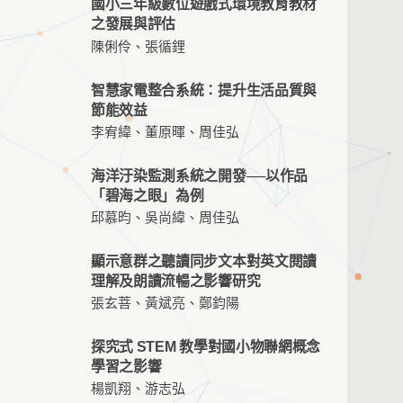
國小三年級數位遊戲式環境教育教材
之發展與評估
陳俐伶、張循鋰
智慧家電整合系統：提升生活品質與
節能效益
李宥緯、董原暉、周佳弘
海洋汙染監測系統之開發──以作品
「碧海之眼」為例
邱慕昀、吳尚緯、周佳弘
顯示意群之聽讀同步文本對英文閱讀
理解及朗讀流暢之影響研究
張玄菩、黃斌亮、鄭鈞陽
探究式 STEM 教學對國小物聯網概念
學習之影響
楊凱翔、游志弘