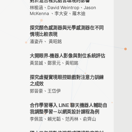
對於混合程式語言環境的影響
林榆涵、David Weintrop、Jason
McKenna 、李大安、羅木迪
探究顏色感測器與光學感測器在不同
情境比較表現
潘姿卉、 黃昭銘
大開眼界-機器人影像與對位系統評估
黃昱誠、鄭景元、黃昭銘
探究虛擬實境眼控遊戲對注意力訓練
之成效
郭晉豪、王岱伊
合作學習導入 LINE 聊天機器人輔助自
我調整學習－以網頁設計課程為例
李佩芸、賴光韜、范丙林、俞齊山