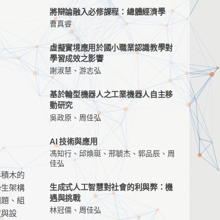
將辯論融入必修課程：總體經濟學
曹真睿
虛擬實境應用於國小職業認識教學對
學習成效之影響
謝淑慧、游志弘
基於輪型機器人之工業機器人自主移
動研究
吳政原、周佳弘
AI 技術與應用
馮知行、邱煥珽、邢毓杰、郭品辰、周
佳弘
形積木的
學生架構
生成式人工智慧對社會的利與弊：機
遇與挑戰
問題、組
林冠儒、周佳弘
置與設