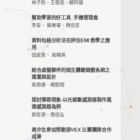
林子鈞、王蓓芸、賴阿福
幫助學習的好工具_手機管理盒
李晉、 蘇宥睿、周佳宏
資料包絡分析法在評估EMI 教學之應
用
田庭萱、 高韓英
結合虛擬夥伴的逃生體驗遊戲系統之
建置與設計
吳雨倢、楊凱翔
探討彈跳現象-以光遮斷感測器製作風
速感測器為例
郭哲源、周佳弘
高中生參加勞動部VEX 比賽團隊合作
成果