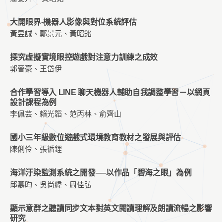
大開眼界-機器人影像與對位系統評估
黃昱誠、鄭景元、黃昭銘
探究虛擬實境眼控遊戲對注意力訓練之成效
郭晉豪、王岱伊
合作學習導入 LINE 聊天機器人輔助自我調整學習－以網頁
設計課程為例
李佩芸、賴光韜、范丙林、俞齊山
國小三年級數位遊戲式環境教育教材之發展與評估
陳俐伶、張循鋰
海洋汙染監測系統之開發──以作品「碧海之眼」為例
邱慕昀、吳尚緯、周佳弘
顯示意群之聽讀同步文本對英文閱讀理解及朗讀流暢之影響
研究