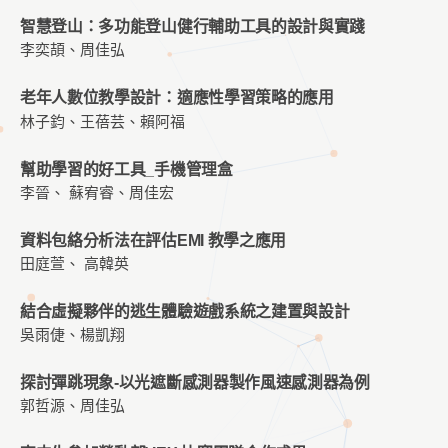
智慧登山：多功能登山健行輔助工具的設計與實踐
李奕頡、周佳弘
老年人數位教學設計：適應性學習策略的應用
林子鈞、王蓓芸、賴阿福
幫助學習的好工具_手機管理盒
李晉、 蘇宥睿、周佳宏
資料包絡分析法在評估EMI 教學之應用
田庭萱、 高韓英
結合虛擬夥伴的逃生體驗遊戲系統之建置與設計
吳雨倢、楊凱翔
探討彈跳現象-以光遮斷感測器製作風速感測器為例
郭哲源、周佳弘