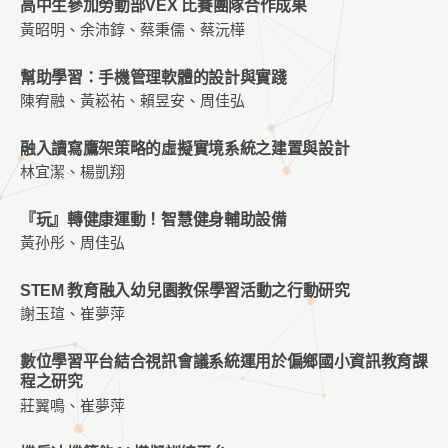
高中生參加勞動部VEX 比賽團隊合作成果
黃昭明、余沛錞、蔡秉儒、蔡沅樺
幫助學習：手機管理軟體的設計與實踐
陳宥融、黃崧祐、賴昱安、周佳弘
融入讀寫鷹架策略的虛擬實境系統之建置與設計
林宜潔、楊凱翔
『玩』轉健康運動！智慧健身輔助設備
黃孙彤、周佳弘
STEM 教育融入幼兒園教保學習活動之行動研究
謝玉瑄、崔夢萍
數位學習平台結合視訊會議系統運用於偏鄉國小資訊教育課
程之研究
莊翼鳴、崔夢萍