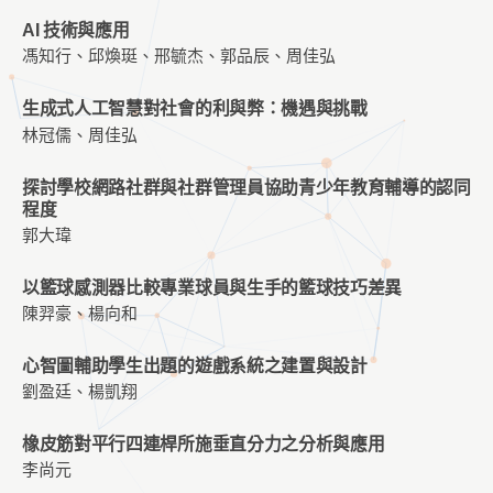
AI 技術與應用
馮知行、邱煥珽、邢毓杰、郭品辰、周佳弘
生成式人工智慧對社會的利與弊：機遇與挑戰
林冠儒、周佳弘
探討學校網路社群與社群管理員協助青少年教育輔導的認同
程度
郭大瑋
以籃球感測器比較專業球員與生手的籃球技巧差異
陳羿豪、楊向和
心智圖輔助學生出題的遊戲系統之建置與設計
劉盈廷、楊凱翔
橡皮筋對平行四連桿所施垂直分力之分析與應用
李尚元