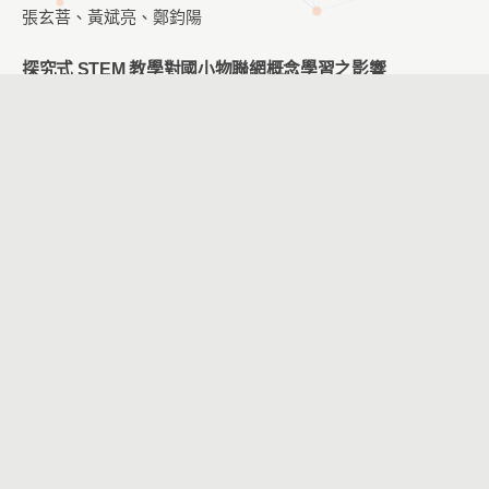
張玄菩、黃斌亮、鄭鈞陽
探究式 STEM 教學對國小物聯網概念學習之影響
楊凱翔、游志弘
不同線上學習內容與不同學習階段專注力程度差異之研究
謝佩璇、洪明義
POE 鷹架教學策略對國小程式設計學習之影響
張玄菩、黃斌亮、鄭鈞陽
結合翻轉教學與 WSQ 學習單提升「聽覺輔具原理及應用」
課程中學生的學習成效與臨床實作技能
張慧珊
情境學習融入國中生資訊安全數位遊戲教材之發展與評估
林芳名、張循鋰
以資訊系統成功模式評估創新AI 網頁設計系統之效益