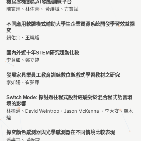
機房冰機節能AI 模擬訓練平台
陳家進、林佑青、 黃維誠、方育斌
不同應用軟體模式輔助大學生企業資源系統開發學習效益探
究
賴佑宗、王曉璿
國內外近十年STEM研究趨勢比較
李意如、鄭立婷
發展家具業員工教育訓練數位遊戲式學習教材之研究
李如姍、崔夢萍
Switch Mode: 探討過往程式設計經驗對於混合程式語言環
境的影響
林榆涵、David Weintrop、Jason McKenna 、李大安、羅木
迪
探究顏色感測器與光學感測器在不同情境比較表現
潘姿卉、 黃昭銘