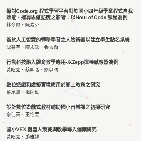
探討Code.org 程式學習平台對於國小四年級學童程式自我
效能、運算思維態度之影響：以Hour of Code 課程為例
林令惠、陳素芬
基於人工智慧的轉移學習之人臉辨識以建立學生點名系統
沈慧宇、陳永欽、張晉銜
行動科技融入體育教學應用-以Zepp揮棒感應器為例
黃昭銘、蔡明弘、簡以昀
數位遊戲和虛擬實境應用於鄉土教育之研究
葉承峰、楊晰勛
設計數位遊戲式教材輔助國小音樂課之初探研究
余佳蓁、王怡萱
國小VEX 機器人競賽與教學導入個案研究
黃昭銘、游雅婷