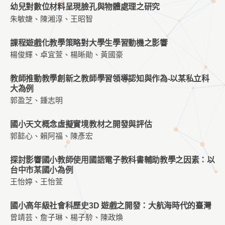
幼兒對數位材料呈現臉孔與物體處理之研究
朱敏婕、陳湘淳、王昭智
課程遊戲化教學策略對大學生學習動機之影響
楊俊輝、卓宜萱、楊晰勛、黃國豪
教師推動教學創新之教師學習領導認知與作為-以某私立科
大為例
郭盈芝、鍾志明
國小天文概念虛擬實境教材之開發與評估
郭懿心、賴阿福、陳彥宏
探討影響國小教師使用國語電子教科書輔助教學之因素：以
台中市某國小為例
王怡婷、王怡萱
國小高年級社會科歷史3D 遊戲之開發：大航海時代的臺灣
曾靖芸、詹子琳、楊子駖、陳政煥