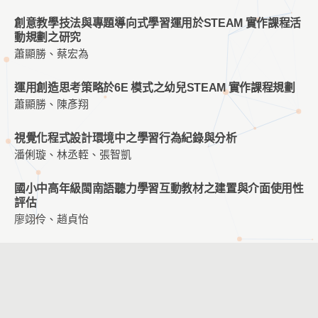
創意教學技法與專題導向式學習運用於STEAM 實作課程活
動規劃之研究
蕭顯勝、蔡宏為
運用創造思考策略於6E 模式之幼兒STEAM 實作課程規劃
蕭顯勝、陳彥翔
視覺化程式設計環境中之學習行為紀錄與分析
潘俐璇、林丞輊、張智凱
國小中高年級閩南語聽力學習互動教材之建置與介面使用性
評估
廖翊伶、趙貞怡
數位平台輔助差異化教學之數學學習成效探討
楊妃婷、顏榮泉
ARCS 結合APPs 融入會計學教學對學習動機及學習成效