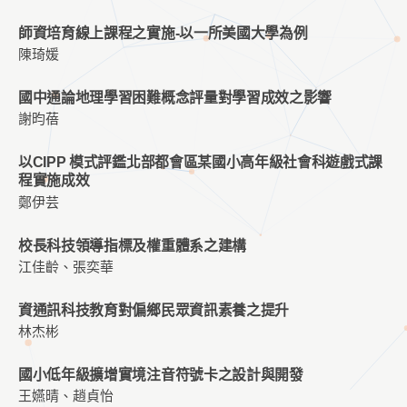
師資培育線上課程之實施-以一所美國大學為例
陳琦媛
國中通論地理學習困難概念評量對學習成效之影響
謝昀蓓
以CIPP 模式評鑑北部都會區某國小高年級社會科遊戲式課
程實施成效
鄭伊芸
校長科技領導指標及權重體系之建構
江佳齡、張奕華
資通訊科技教育對偏鄉民眾資訊素養之提升
林杰彬
國小低年級擴增實境注音符號卡之設計與開發
王嬿晴、趙貞怡