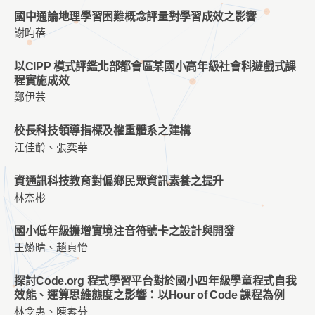
國中通論地理學習困難概念評量對學習成效之影響
謝昀蓓
以CIPP 模式評鑑北部都會區某國小高年級社會科遊戲式課
程實施成效
鄭伊芸
校長科技領導指標及權重體系之建構
江佳齡、張奕華
資通訊科技教育對偏鄉民眾資訊素養之提升
林杰彬
國小低年級擴增實境注音符號卡之設計與開發
王嬿晴、趙貞怡
探討Code.org 程式學習平台對於國小四年級學童程式自我
效能、運算思維態度之影響：以Hour of Code 課程為例
林令惠、陳素芬