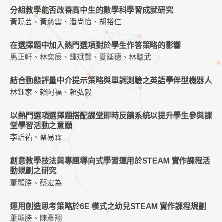
分組教學能否改善高中生的數學科學習成就研究
黃曉芸、黃慈雲、潘尚怡、胡裕仁
在選擇題中加入熱門選項對於學生作答策略的影響
馬正軒、林奕辰、鍾斌賢、夏延德、林聰武
結合動態評量中介提示策略與單詞測驗之英語學伴型機器人
林鈺家、賴阿福、賴弘毅
以熱門選項選擇題搭配課堂即時反饋系統以提升學生參與課
堂學習活動之意願
李炘祐、蔡易霖
創意教學技法與專題導向式學習運用於STEAM 實作課程活
動規劃之研究
蕭顯勝、蔡宏為
運用創造思考策略於6E 模式之幼兒STEAM 實作課程規劃
蕭顯勝、陳彥翔