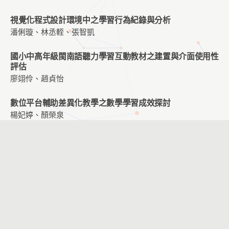
視覺化程式設計環境中之學習行為紀錄與分析
潘俐璇、林丞輊、張智凱
國小中高年級閩南語聽力學習互動教材之建置與介面使用性
評估
廖翊伶、趙貞怡
數位平台輔助差異化教學之數學學習成效探討
楊妃婷、顏榮泉
ARCS 結合APPs 融入會計學教學對學習動機及學習成效
影響之研究
呂秋慧、何俐安
校園盲生可感知觸覺符號系統之設計初探
羅日生、蔡宜雯、何嘉玲
運用虛擬實境於國小六年級職業探索課程之教學設計