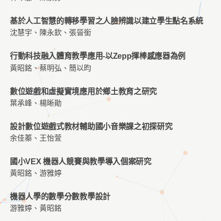
基於人工智慧的轉移學習之人臉辨識以建立學生點名系統
沈慧宇、陳永欽、張晉銜
行動科技融入體育教學應用-以Zepp揮棒感應器為例
黃昭銘、蔡明弘、簡以昀
數位遊戲和虛擬實境應用於鄉土教育之研究
葉承峰、楊晰勛
設計數位遊戲式教材輔助國小音樂課之初探研究
余佳蓁、王怡萱
國小VEX 機器人競賽與教學導入個案研究
黃昭銘、游雅婷
機器人學的數學分數教學設計
游雅婷、黃昭銘