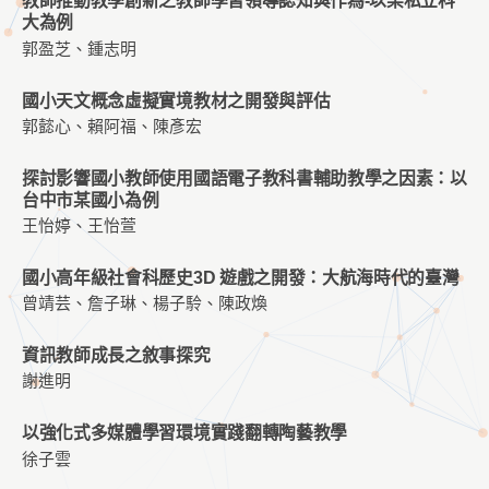
教師推動教學創新之教師學習領導認知與作為-以某私立科
大為例
郭盈芝、鍾志明
國小天文概念虛擬實境教材之開發與評估
郭懿心、賴阿福、陳彥宏
探討影響國小教師使用國語電子教科書輔助教學之因素：以
台中市某國小為例
王怡婷、王怡萱
國小高年級社會科歷史3D 遊戲之開發：大航海時代的臺灣
曾靖芸、詹子琳、楊子駖、陳政煥
資訊教師成長之敘事探究
謝進明
以強化式多媒體學習環境實踐翻轉陶藝教學
徐子雲