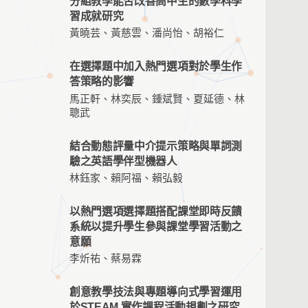
分組教學能否改善高中生的數學科學
習成就研究
黃曉芸、黃慈雲、潘尚怡、胡裕仁
在選擇題中加入熱門選項對於學生作
答策略的影響
馬正軒、林奕辰、鍾斌賢、夏延德、林
聰武
結合動態評量中介提示策略與單詞測
驗之英語學伴型機器人
林鈺家、賴阿福、賴弘毅
以熱門選項選擇題搭配課堂即時反饋
系統以提升學生參與課堂學習活動之
意願
李炘祐、蔡易霖
創意教學技法與專題導向式學習運用
於STEAM 實作課程活動規劃之研究