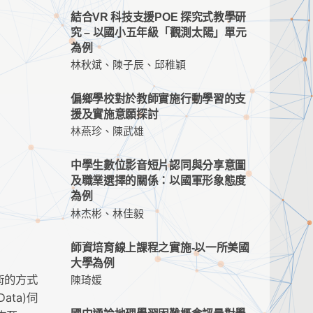
結合VR 科技支援POE 探究式教學研
究 – 以國小五年級「觀測太陽」單元
為例
林秋斌、陳子辰、邱稚穎
偏鄉學校對於教師實施行動學習的支
援及實施意願探討
林燕珍、陳武雄
中學生數位影音短片認同與分享意圖
及職業選擇的關係：以國軍形象態度
為例
林杰彬、林佳毅
師資培育線上課程之實施-以一所美國
大學為例
技術的方式
陳琦媛
ta)伺