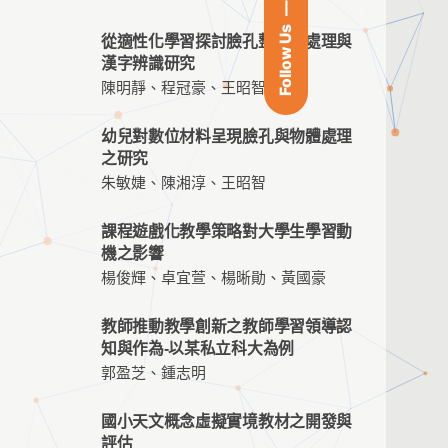
Follow Us
從適性化學習探討臉孔整體性處理與
漢字辨識研究
陳明靜、程冠豪、王昭智
幼兒對數位材料呈現臉孔與物體處理
之研究
朱敏婕、陳湘淳、王昭智
課程遊戲化教學策略對大學生學習動
機之影響
楊俊輝、卓宜萱、楊晰勛、黃國豪
教師推動教學創新之教師學習領導認
知與作為-以某私立科大為例
郭盈芝、鍾志明
國小天文概念虛擬實境教材之開發與
評估