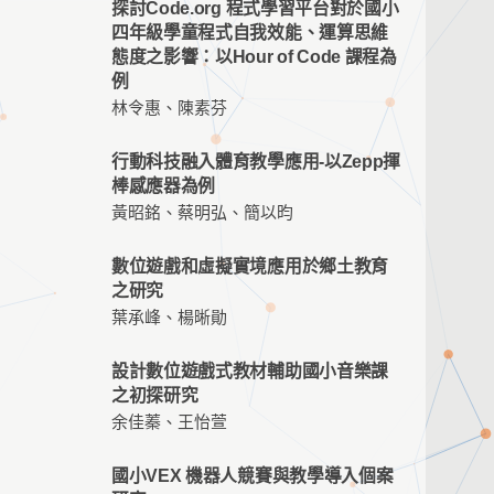
探討Code.org 程式學習平台對於國小
四年級學童程式自我效能、運算思維
態度之影響：以Hour of Code 課程為
例
林令惠、陳素芬
行動科技融入體育教學應用-以Zepp揮
棒感應器為例
黃昭銘、蔡明弘、簡以昀
數位遊戲和虛擬實境應用於鄉土教育
之研究
葉承峰、楊晰勛
設計數位遊戲式教材輔助國小音樂課
之初探研究
余佳蓁、王怡萱
國小VEX 機器人競賽與教學導入個案