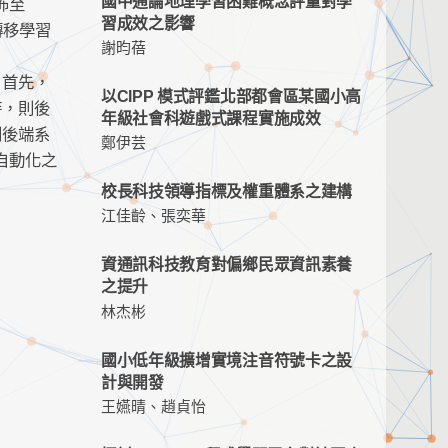
國中通論地理學習困難概念評量對學
佈至
習成效之影響
轉移學習
謝昀蓓
。首先，
以CIPP 模式評鑑北部都會區某國小高
時，則後
年級社會科遊戲式課程實施成效
則後端系
鄭伊芸
自動化之
校長科技領導指標及權重體系之建構
江佳齡、張奕華
資通訊科技教育對偏鄉民眾資訊素養
之提升
林杰彬
國小低年級擴增實境注音符號卡之設
計與開發
王嬿晴、趙貞怡