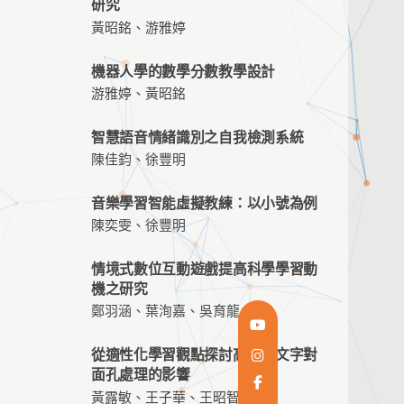
研究
黃昭銘、游雅婷
機器人學的數學分數教學設計
游雅婷、黃昭銘
智慧語音情緒識別之自我檢測系統
陳佳鈞、徐豐明
音樂學習智能虛擬教練：以小號為例
陳奕雯、徐豐明
情境式數位互動遊戲提高科學學習動
機之研究
鄭羽涵、葉洵嘉、吳育龍
從適性化學習觀點探討高低頻文字對
面孔處理的影響
黃露敏、王子華、王昭智