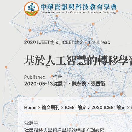
Skip
to
content
2020 ICEET論文
ICEET論文
1 min read
基於人工智慧的轉移學
Published
作者
2020-05-13
沈慧宇、陳永欽、張晉銜
Home
論文期刊
ICEET論文
2020 ICEET論文
沈慧宇
建國科技大學資訊與網路通訊系副教授