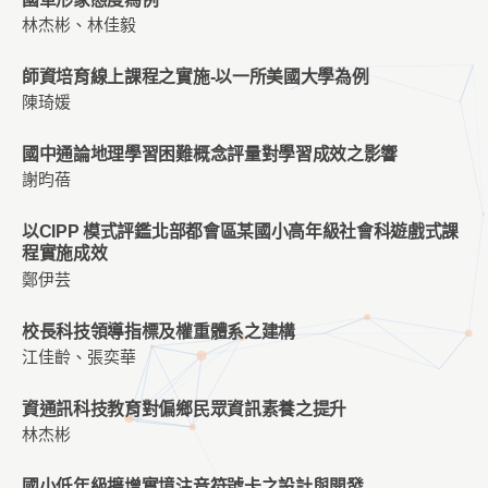
林杰彬、林佳毅
師資培育線上課程之實施-以一所美國大學為例
陳琦媛
國中通論地理學習困難概念評量對學習成效之影響
謝昀蓓
以CIPP 模式評鑑北部都會區某國小高年級社會科遊戲式課
程實施成效
鄭伊芸
校長科技領導指標及權重體系之建構
江佳齡、張奕華
資通訊科技教育對偏鄉民眾資訊素養之提升
林杰彬
國小低年級擴增實境注音符號卡之設計與開發