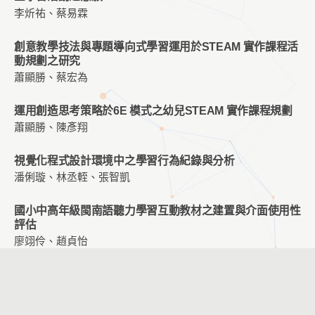
李炘祐、蔡易霖
創意教學技法與專題導向式學習運用於STEAM 實作課程活
動規劃之研究
蕭顯勝、蔡宏為
運用創造思考策略於6E 模式之幼兒STEAM 實作課程規劃
蕭顯勝、陳彥翔
視覺化程式設計環境中之學習行為紀錄與分析
潘俐璇、林丞輊、張智凱
國小中高年級閩南語聽力學習互動教材之建置與介面使用性
評估
廖翊伶、趙貞怡
數位平台輔助差異化教學之數學學習成效探討
楊妃婷、顏榮泉