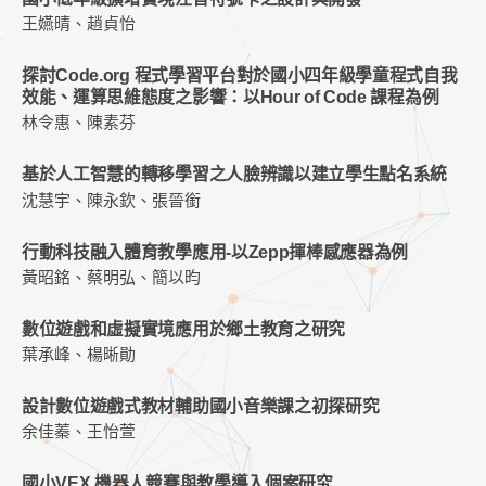
王嬿晴、趙貞怡
探討Code.org 程式學習平台對於國小四年級學童程式自我
效能、運算思維態度之影響：以Hour of Code 課程為例
林令惠、陳素芬
基於人工智慧的轉移學習之人臉辨識以建立學生點名系統
沈慧宇、陳永欽、張晉銜
行動科技融入體育教學應用-以Zepp揮棒感應器為例
黃昭銘、蔡明弘、簡以昀
數位遊戲和虛擬實境應用於鄉土教育之研究
葉承峰、楊晰勛
設計數位遊戲式教材輔助國小音樂課之初探研究
余佳蓁、王怡萱
國小VEX 機器人競賽與教學導入個案研究