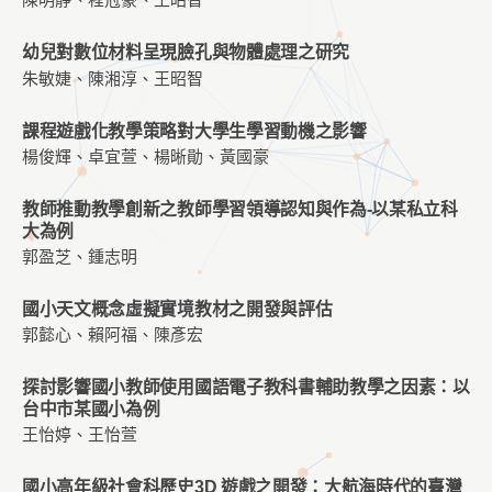
陳明靜、程冠豪、王昭智
幼兒對數位材料呈現臉孔與物體處理之研究
朱敏婕、陳湘淳、王昭智
課程遊戲化教學策略對大學生學習動機之影響
楊俊輝、卓宜萱、楊晰勛、黃國豪
教師推動教學創新之教師學習領導認知與作為-以某私立科
大為例
郭盈芝、鍾志明
國小天文概念虛擬實境教材之開發與評估
郭懿心、賴阿福、陳彥宏
探討影響國小教師使用國語電子教科書輔助教學之因素：以
台中市某國小為例
王怡婷、王怡萱
國小高年級社會科歷史3D 遊戲之開發：大航海時代的臺灣