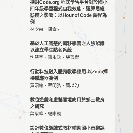
探討Code.org 程式學習平台對於國小
四年級學童程式自我效能、運算思維
態度之影響：以Hour of Code 課程為
例
林令惠、陳素芬
基於人工智慧的轉移學習之人臉辨識
以建立學生點名系統
沈慧宇、陳永欽、張晉銜
行動科技融入體育教學應用-以Zepp揮
棒感應器為例
黃昭銘、蔡明弘、簡以昀
數位遊戲和虛擬實境應用於鄉土教育
之研究
葉承峰、楊晰勛
設計數位遊戲式教材輔助國小音樂課