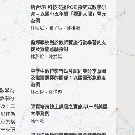
結合VR 科技支援POE 探究式教學研
究 – 以國小五年級「觀測太陽」單元
為例
林秋斌、陳子辰、邱稚穎
偏鄉學校對於教師實施行動學習的支
援及實施意願探討
林燕珍、陳武雄
中學生數位影音短片認同與分享意圖
及職業選擇的關係：以國軍形象態度
為例
以數學為
林杰彬、林佳毅
以數學的
以及十二
師資培育線上課程之實施-以一所美國
大學為例
，以作為
陳琦媛
課程架構
的未來研