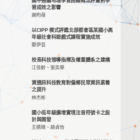
國中通論地理學習困難概念評量對學
習成效之影響
謝昀蓓
以CIPP 模式評鑑北部都會區某國小高
年級社會科遊戲式課程實施成效
鄭伊芸
校長科技領導指標及權重體系之建構
江佳齡、張奕華
資通訊科技教育對偏鄉民眾資訊素養
之提升
林杰彬
國小低年級擴增實境注音符號卡之設
計與開發
王嬿晴、趙貞怡