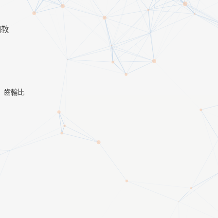
國教
齒輪比