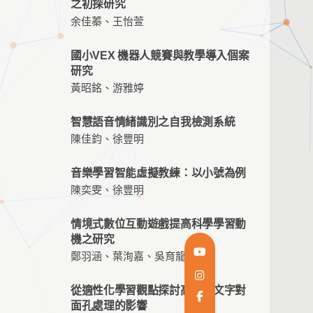
之初探研究
余佳蓁、王怡萱
國小VEX 機器人競賽與教學導入個案
研究
黃昭銘、游雅婷
智慧語音情緒識別之自我檢測系統
陳佳鈞、徐豐明
音樂學習智能虛擬教練：以小號為例
陳奕雯、徐豐明
情境式數位互動遊戲提高科學學習動
機之研究
鄭羽涵、葉洵嘉、吳育龍
從適性化學習觀點探討高低頻文字對
面孔處理的影響