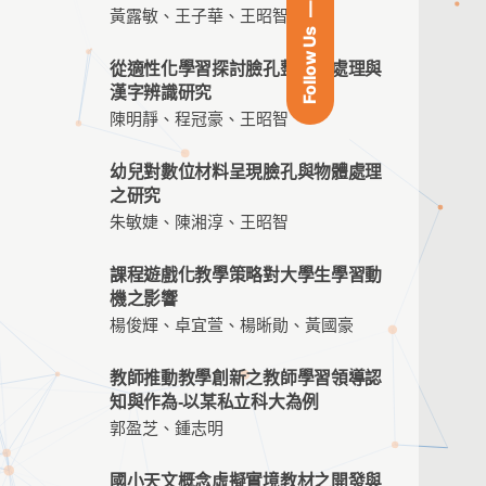
黃露敏、王子華、王昭智
Follow Us
從適性化學習探討臉孔整體性處理與
漢字辨識研究
陳明靜、程冠豪、王昭智
幼兒對數位材料呈現臉孔與物體處理
之研究
朱敏婕、陳湘淳、王昭智
課程遊戲化教學策略對大學生學習動
機之影響
楊俊輝、卓宜萱、楊晰勛、黃國豪
教師推動教學創新之教師學習領導認
知與作為-以某私立科大為例
郭盈芝、鍾志明
國小天文概念虛擬實境教材之開發與