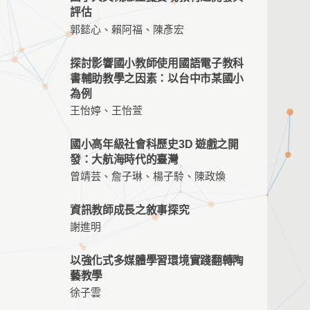
評估
郭懿心、賴阿福、陳彥宏
探討影響國小教師使用國語電子教科
書輔助教學之因素：以台中市某國小
為例
王怡婷、王怡萱
國小高年級社會科歷史3D 遊戲之開
發：大航海時代的臺灣
曾靖芸、詹子琳、楊子駖、陳政煥
資訊教師成長之敘事探究
謝進明
以強化式多媒體學習環境實踐翻轉陶
藝教學
徐子雲