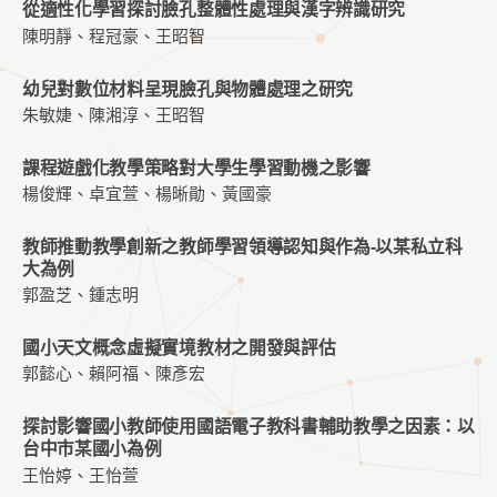
從適性化學習探討臉孔整體性處理與漢字辨識研究
陳明靜、程冠豪、王昭智
幼兒對數位材料呈現臉孔與物體處理之研究
朱敏婕、陳湘淳、王昭智
課程遊戲化教學策略對大學生學習動機之影響
楊俊輝、卓宜萱、楊晰勛、黃國豪
教師推動教學創新之教師學習領導認知與作為-以某私立科
大為例
郭盈芝、鍾志明
國小天文概念虛擬實境教材之開發與評估
郭懿心、賴阿福、陳彥宏
探討影響國小教師使用國語電子教科書輔助教學之因素：以
台中市某國小為例
王怡婷、王怡萱