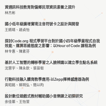
資通訊科技教育對偏鄉民眾資訊素養之提升
林杰彬
國小低年級擴增實境注音符號卡之設計與開發
王嬿晴、趙貞怡
探討Code.org 程式學習平台對於國小四年級學童程式自我
效能、運算思維態度之影響：以Hour of Code 課程為例
林令惠、陳素芬
基於人工智慧的轉移學習之人臉辨識以建立學生點名系統
沈慧宇、陳永欽、張晉銜
行動科技融入體育教學應用-以Zepp揮棒感應器為例
黃昭銘、蔡明弘、簡以昀
設計數位遊戲式教材輔助國小音樂課之初探研究
余佳蓁、王怡萱