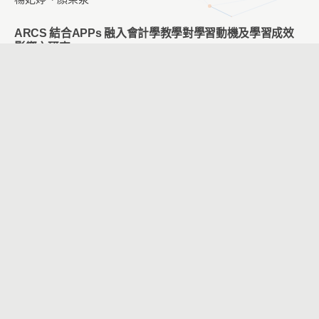
ARCS 結合APPs 融入會計學教學對學習動機及學習成效
影響之研究
呂秋慧、何俐安
校園盲生可感知觸覺符號系統之設計初探
羅日生、蔡宜雯、何嘉玲
運用虛擬實境於國小六年級職業探索課程之教學設計
吳麗珍、趙貞怡
以思維式概念圖作答與選擇題式概念圖作答之比較
黃意中、游晉瑜、鍾斌賢、夏延德、林聰武
數位說故事教學策略對國小英語學習之影響
周知儀、顏榮泉
磨課師成功的修課模式
林雲雀、朱達勇、鄭偉鍾