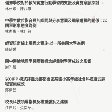
偏鄉學校對於教師實施行動學習的支援及實施意願探討
林燕珍、陳武雄
中學生數位影音短片認同與分享意圖及職業選擇的關係：以
國軍形象態度為例
林杰彬、林佳毅
師資培育線上課程之實施-以一所美國大學為例
陳琦媛
國中通論地理學習困難概念評量對學習成效之影響
謝昀蓓
以CIPP 模式評鑑北部都會區某國小高年級社會科遊戲式課
程實施成效
鄭伊芸
校長科技領導指標及權重體系之建構
江佳齡、張奕華