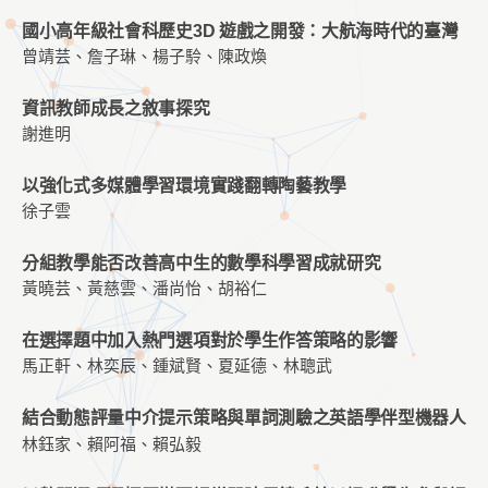
國小高年級社會科歷史3D 遊戲之開發：大航海時代的臺灣
曾靖芸、詹子琳、楊子駖、陳政煥
資訊教師成長之敘事探究
謝進明
以強化式多媒體學習環境實踐翻轉陶藝教學
徐子雲
分組教學能否改善高中生的數學科學習成就研究
黃曉芸、黃慈雲、潘尚怡、胡裕仁
在選擇題中加入熱門選項對於學生作答策略的影響
馬正軒、林奕辰、鍾斌賢、夏延德、林聰武
結合動態評量中介提示策略與單詞測驗之英語學伴型機器人
林鈺家、賴阿福、賴弘毅