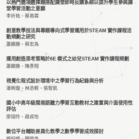
以熱門選項選擇題搭配課堂即時反饋系統以提升學生參與課
堂學習活動之意願
李炘祐、蔡易霖
創意教學技法與專題導向式學習運用於STEAM 實作課程活
動規劃之研究
蕭顯勝、蔡宏為
運用創造思考策略於6E 模式之幼兒STEAM 實作課程規劃
蕭顯勝、陳彥翔
視覺化程式設計環境中之學習行為紀錄與分析
潘俐璇、林丞輊、張智凱
國小中高年級閩南語聽力學習互動教材之建置與介面使用性
評估
廖翊伶、趙貞怡
數位平台輔助差異化教學之數學學習成效探討
楊妃婷、顏榮泉