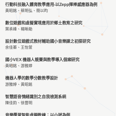
行動科技融入體育教學應用-以Zepp揮棒感應器為例
黃昭銘、蔡明弘、簡以昀
數位遊戲和虛擬實境應用於鄉土教育之研究
葉承峰、楊晰勛
設計數位遊戲式教材輔助國小音樂課之初探研究
余佳蓁、王怡萱
國小VEX 機器人競賽與教學導入個案研究
黃昭銘、游雅婷
機器人學的數學分數教學設計
游雅婷、黃昭銘
智慧語音情緒識別之自我檢測系統
陳佳鈞、徐豐明
音樂學習智能虛擬教練：以小號為例