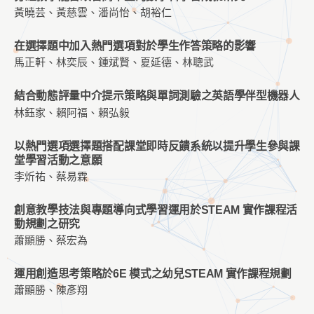
黃曉芸、黃慈雲、潘尚怡、胡裕仁
在選擇題中加入熱門選項對於學生作答策略的影響
馬正軒、林奕辰、鍾斌賢、夏延德、林聰武
結合動態評量中介提示策略與單詞測驗之英語學伴型機器人
林鈺家、賴阿福、賴弘毅
以熱門選項選擇題搭配課堂即時反饋系統以提升學生參與課
堂學習活動之意願
李炘祐、蔡易霖
創意教學技法與專題導向式學習運用於STEAM 實作課程活
動規劃之研究
蕭顯勝、蔡宏為
運用創造思考策略於6E 模式之幼兒STEAM 實作課程規劃
蕭顯勝、陳彥翔