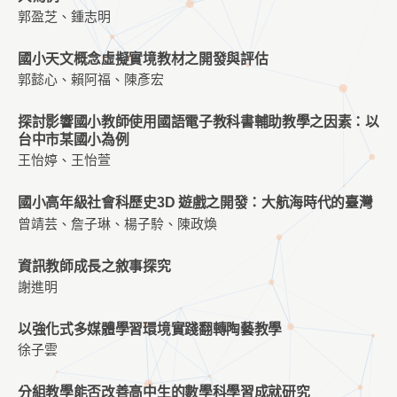
郭盈芝、鍾志明
國小天文概念虛擬實境教材之開發與評估
郭懿心、賴阿福、陳彥宏
探討影響國小教師使用國語電子教科書輔助教學之因素：以
台中市某國小為例
王怡婷、王怡萱
國小高年級社會科歷史3D 遊戲之開發：大航海時代的臺灣
曾靖芸、詹子琳、楊子駖、陳政煥
資訊教師成長之敘事探究
謝進明
以強化式多媒體學習環境實踐翻轉陶藝教學
徐子雲
分組教學能否改善高中生的數學科學習成就研究