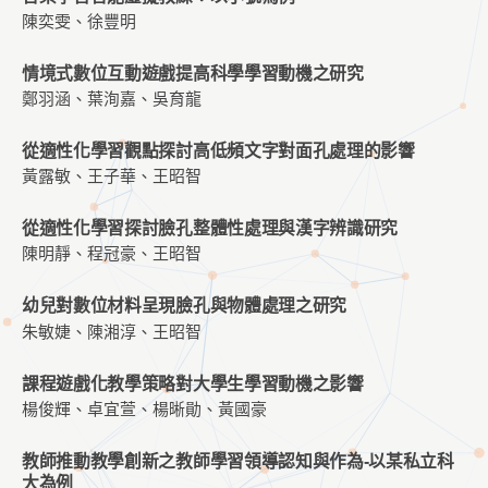
陳奕雯、徐豐明
情境式數位互動遊戲提高科學學習動機之研究
鄭羽涵、葉洵嘉、吳育龍
從適性化學習觀點探討高低頻文字對面孔處理的影響
黃露敏、王子華、王昭智
從適性化學習探討臉孔整體性處理與漢字辨識研究
陳明靜、程冠豪、王昭智
幼兒對數位材料呈現臉孔與物體處理之研究
朱敏婕、陳湘淳、王昭智
課程遊戲化教學策略對大學生學習動機之影響
楊俊輝、卓宜萱、楊晰勛、黃國豪
教師推動教學創新之教師學習領導認知與作為-以某私立科
大為例