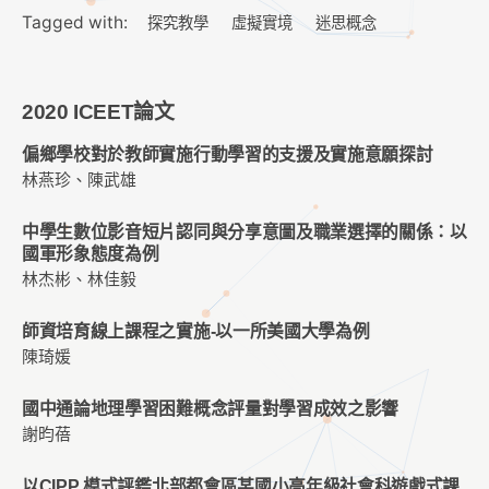
Tagged with:
探究教學
虛擬實境
迷思概念
2020 ICEET論文
偏鄉學校對於教師實施行動學習的支援及實施意願探討
林燕珍、陳武雄
中學生數位影音短片認同與分享意圖及職業選擇的關係：以
國軍形象態度為例
林杰彬、林佳毅
師資培育線上課程之實施-以一所美國大學為例
陳琦媛
國中通論地理學習困難概念評量對學習成效之影響
謝昀蓓
以CIPP 模式評鑑北部都會區某國小高年級社會科遊戲式課