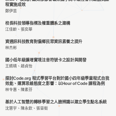
程實施成效
鄭伊芸
校長科技領導指標及權重體系之建構
江佳齡、張奕華
資通訊科技教育對偏鄉民眾資訊素養之提升
林杰彬
國小低年級擴增實境注音符號卡之設計與開發
王嬿晴、趙貞怡
探討Code.org 程式學習平台對於國小四年級學童程式自我
效能、運算思維態度之影響：以Hour of Code 課程為例
林令惠、陳素芬
基於人工智慧的轉移學習之人臉辨識以建立學生點名系統
沈慧宇、陳永欽、張晉銜