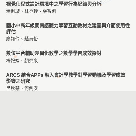
視覺化程式設計環境中之學習行為紀錄與分析
潘俐璇、林丞輊、張智凱
國小中高年級閩南語聽力學習互動教材之建置與介面使用性
評估
廖翊伶、趙貞怡
數位平台輔助差異化教學之數學學習成效探討
楊妃婷、顏榮泉
ARCS 結合APPs 融入會計學教學對學習動機及學習成效
影響之研究
呂秋慧、何俐安
校園盲生可感知觸覺符號系統之設計初探
羅日生、蔡宜雯、何嘉玲
運用虛擬實境於國小六年級職業探索課程之教學設計
吳麗珍、趙貞怡